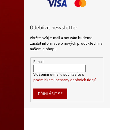
Odebírat newsletter
Vložte svůj e-mail a my vám budeme
zasílat informace o nových produktech na
našem e-shopu.
E-mail
Vložením e-mailu souhlasíte s
podmínkami ochrany osobních údajů
PŘIHLÁSIT SE
Z
á
p