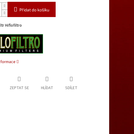
Přidat do košíku
ltr Hiflofiltro
informace
ZEPTAT SE
HLÍDAT
SDÍLET