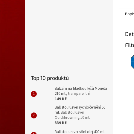
Popi
Det
Fil
Top 10 produktů
Balzám na hladkou kůži Moneta
210 ml., transparentní
149 Kč
Ballistol Klever rychločernění 50
ml.
Ballistol Klever
Quickbrowning 50 ml.
339 Kč
Ballistol univerzální olej 400 ml.