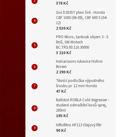
378 Kč
Givi D303ST plexi čiré - Honda
CBF 1000 (06-09), CBF 600 S (04-
12)
2 530 Kč
PRO Micro, tankvak objem 3 - 5
litrů, SW-Motech
BC.TRS.00.110.30000
3 210 Kč
Halvarssons rukavice Hofors
Brown
2 290 Kč
Těsnící podložka výpustného
šroubu pr. 12 mm Honda
47 Kč
Ballistol ROBLA Cold degreaser -
studené odmaštění kovů-sprej,
200ml
195 Kč
Hiflofiltro HF113 Olejový filtr
90 Kč