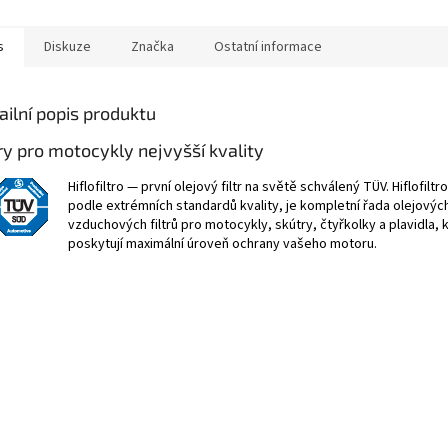
s
Diskuze
Značka
Ostatní informace
ailní popis produktu
try pro motocykly nejvyšší kvality
Hiflofiltro — první olejový filtr na světě schválený TÜV. Hiflofilt
podle extrémních standardů kvality, je kompletní řada olejovýc
vzduchových filtrů pro motocykly, skútry, čtyřkolky a plavidla, 
poskytují maximální úroveň ochrany vašeho motoru.