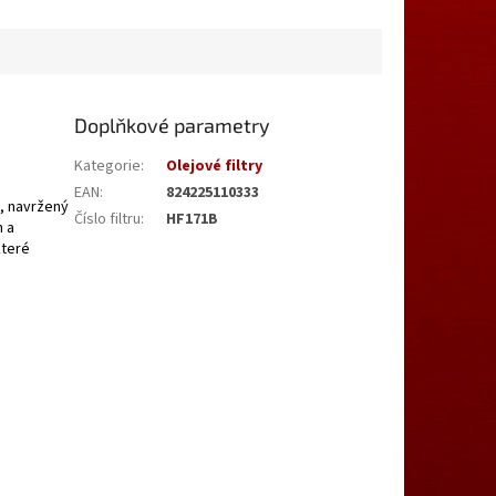
Doplňkové parametry
Kategorie
:
Olejové filtry
EAN
:
824225110333
ro, navržený
Číslo filtru
:
HF171B
h a
které