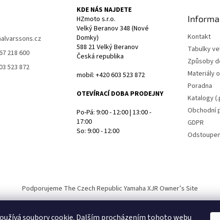
KDE NÁS NAJDETE
Informa
HZmoto s.r.o.
Velký Beranov 348 (Nové
Kontakt
Domky)
halvarssons.cz
588 21 Velký Beranov
Tabulky vel
67 218 600
Česká republika
Způsoby d
03 523 872
Materiály 
mobil: +420 603 523 872
Poradna
OTEVÍRACÍ DOBA PRODEJNY
Katalogy (.
Obchodní 
Po-Pá: 9:00 - 12:00 | 13:00 -
17:00
GDPR
So: 9:00 - 12:00
Odstoupen
Podporujeme The Czech Republic Yamaha XJR Owner’s Site
oužívá soubory cookie. Dalším procházením tohoto webu