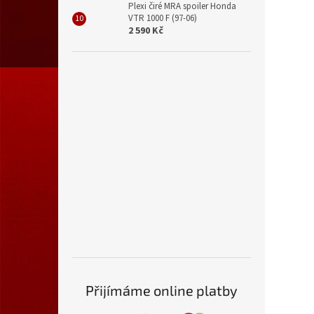
Plexi čiré MRA spoiler Honda
VTR 1000 F (97-06)
2 590 Kč
Přijímáme online platby