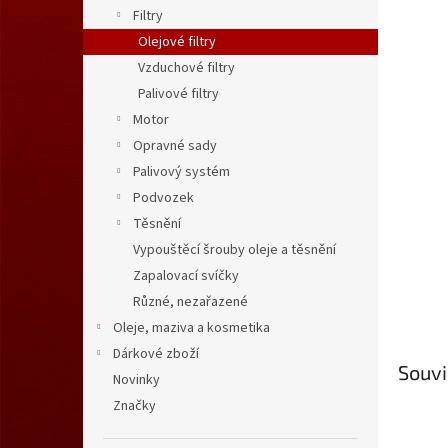
n
Filtry
e
Olejové filtry
l
Vzduchové filtry
Palivové filtry
Motor
Opravné sady
Palivový systém
Podvozek
Těsnění
Vypouštěcí šrouby oleje a těsnění
Zapalovací svíčky
Různé, nezařazené
Oleje, maziva a kosmetika
Dárkové zboží
Souvi
Novinky
Značky