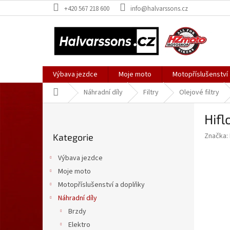
Přejít
+420 567 218 600
info@halvarssons.cz
na
obsah
Výbava jezdce
Moje moto
Motopříslušenství
Domů
Náhradní díly
Filtry
Olejové filtry
P
Hifl
o
Přeskočit
s
Značka:
Kategorie
kategorie
t
r
Výbava jezdce
a
Moje moto
n
Motopříslušenství a doplňky
n
í
Náhradní díly
p
Brzdy
a
Elektro