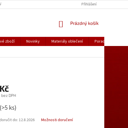
ÁLY OBLEČENÍ
PORADNA
KATALOGY (.PDF)
Přihlášení
OBCHODNÍ PODMÍ
NÁKUPNÍ
Prázdný košík
KOŠÍK
vé zboží
Novinky
Materiály oblečení
Poradna
Kon
 Kč
č bez DPH
(>5 ks)
oručit do:
12.8.2026
Možnosti doručení