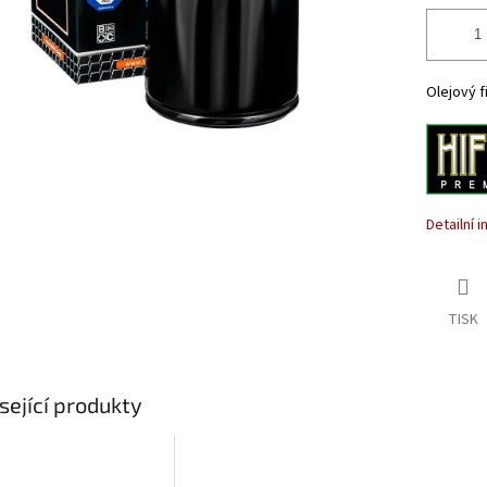
Olejový fi
Detailní 
TISK
sející produkty