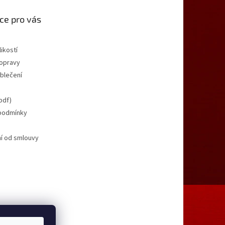
ce pro vás
ikostí
opravy
oblečení
pdf)
podmínky
í od smlouvy