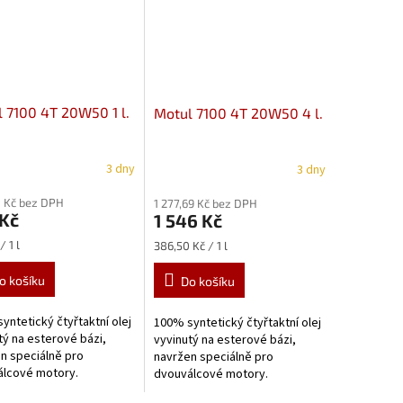
 7100 4T 20W50 1 l.
Motul 7100 4T 20W50 4 l.
3 dny
3 dny
 Kč bez DPH
1 277,69 Kč bez DPH
 Kč
1 546 Kč
Měrná
/ 1 l
386,50 Kč / 1 l
cena:
o košíku
Do košíku
yntetický čtyřtaktní olej
100% syntetický čtyřtaktní olej
tý na esterové bázi,
vyvinutý na esterové bázi,
n speciálně pro
navržen speciálně pro
álcové motory.
dvouválcové motory.