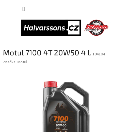
Přejít
NÁKUP
na
obsah
KOŠÍK
Motul 7100 4T 20W50 4 l.
104104
Značka:
Motul