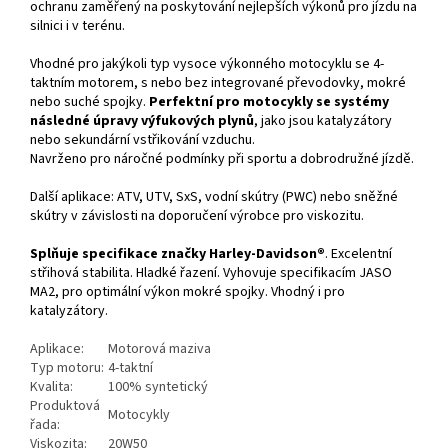
ochranu zaměřený na poskytování nejlepších výkonů pro jízdu na
silnici i v terénu.
Vhodné pro jakýkoli typ vysoce výkonného motocyklu se 4-
taktním motorem, s nebo bez integrované převodovky, mokré
nebo suché spojky.
Perfektní pro motocykly se systémy
následné úpravy výfukových plynů
, jako jsou katalyzátory
nebo sekundární vstřikování vzduchu.
Navrženo pro náročné podmínky při sportu a dobrodružné jízdě.
Další aplikace: ATV, UTV, SxS, vodní skútry (PWC) nebo sněžné
skútry v závislosti na doporučení výrobce pro viskozitu.
Splňuje specifikace značky Harley-Davidson®
. Excelentní
střihová stabilita. Hladké řazení. Vyhovuje specifikacím JASO
MA2, pro optimální výkon mokré spojky. Vhodný i pro
katalyzátory.
Aplikace:
Motorová maziva
Typ motoru:
4-taktní
Kvalita:
100% syntetický
Produktová
Motocykly
řada:
Viskozita:
20W50