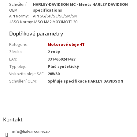
Schválení
HARLEY-DAVIDSON MC - Meets HARLEY DAVIDSON
OEM
specifications
API Normy:
API SG/SH/SJ/SL/SM/SN
JASO Normy:
JASO MA2 M033MOT120
Doplňkové parametry
Kategorie
:
Motorové oleje 4T
Záruka
:
2 roky
EAN
:
3374650247427
Typ oleje
:
Plně syntetický
Viskozita oleje SAE
:
20W50
Schválení OEM
:
Splňuje specifikace HARLEY DAVIDSON
Z
á
p
a
Kontakt
t
info
@
halvarssons.cz
í