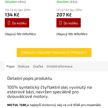
Skladem
(4 ks)
Skladem
(4 ks)
110,74 Kč bez DPH
171,07 Kč bez DPH
134 Kč
207 Kč
Do košíku
Do košíku
Olejový filtr Hiflofiltro
Olejový filtr Hiflofiltro
ZOBRAZIT VŠECHNY SOUVISEJÍCÍ PRODUKTY
Popis
Diskuze
Značka
Ostatní informace
Detailní popis produktu
100% syntetický čtyřtaktní olej vyvinutý na
esterové bázi, navržen speciálně pro
dvouválcové motory.
MOTUL 7100
je nejlepší motorový olej ve své třídě pro maximální