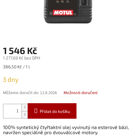
1 546 Kč
1 277,69 Kč bez DPH
Měrná
386,50 Kč / 1 l
cena:
3 dny
Můžeme doručit do:
12.8.2026
Možnosti doručení
Přidat do košíku
100% syntetický čtyřtaktní olej vyvinutý na esterové bázi,
navržen speciálně pro dvouválcové motory.