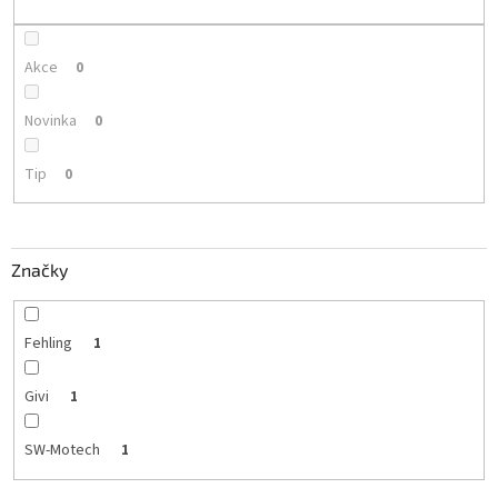
k
t
ů
Akce
0
Novinka
0
Tip
0
Značky
Fehling
1
Givi
1
SW-Motech
1