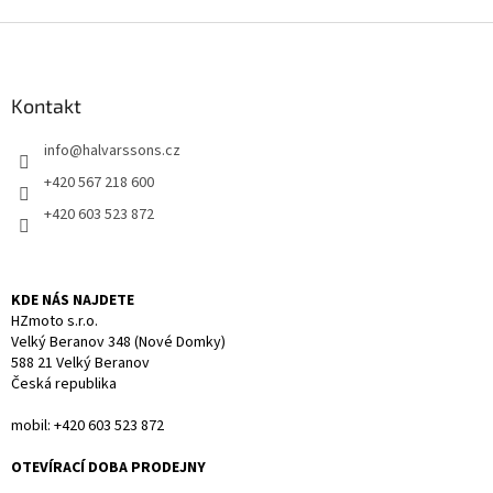
v
l
Z
á
á
d
p
a
a
Kontakt
c
t
í
info
@
halvarssons.cz
í
p
r
+420 567 218 600
v
+420 603 523 872
k
y
v
ý
KDE NÁS NAJDETE
p
HZmoto s.r.o.
i
Velký Beranov 348 (Nové Domky)
s
588 21 Velký Beranov
u
Česká republika
mobil: +420 603 523 872
OTEVÍRACÍ DOBA PRODEJNY