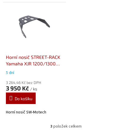
Horní nosič STREET-RACK
Yamaha XJR 1200/1300
(95-14)
5 dní
GPT.06.236.16000/B
3 264,46 Kč bez DPH
3 950 Kč
/ ks
Do košíku
Horní nosič SW-Motech
3
položek celkem
O