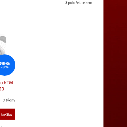
2
položek celkem
918 Kč
–8 %
ku KTM
50
ku od
3 týdny
 košíku