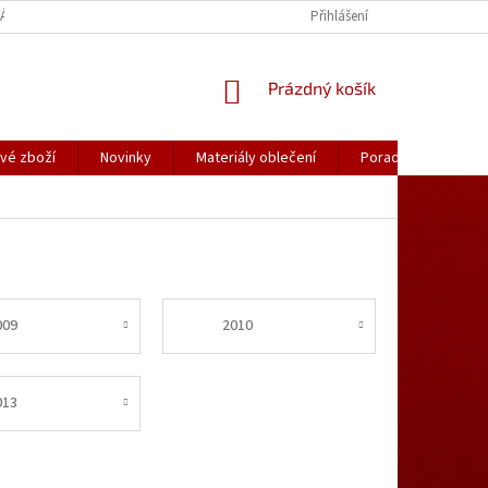
ÁLY OBLEČENÍ
PORADNA
KATALOGY (.PDF)
Přihlášení
OBCHODNÍ PODMÍ
NÁKUPNÍ
Prázdný košík
KOŠÍK
vé zboží
Novinky
Materiály oblečení
Poradna
Kon
009
2010
013