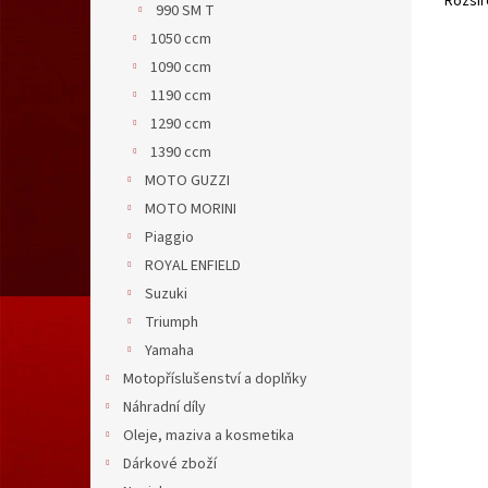
Rozšíř
990 SM T
1050 ccm
1090 ccm
1190 ccm
1290 ccm
1390 ccm
MOTO GUZZI
MOTO MORINI
Piaggio
ROYAL ENFIELD
Suzuki
Triumph
Yamaha
Motopříslušenství a doplňky
Náhradní díly
Oleje, maziva a kosmetika
Dárkové zboží