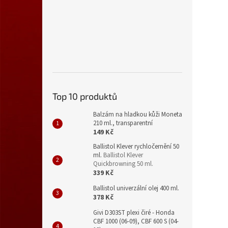
Top 10 produktů
Balzám na hladkou kůži Moneta
210 ml., transparentní
149 Kč
Ballistol Klever rychločernění 50
ml.
Ballistol Klever
Quickbrowning 50 ml.
339 Kč
Ballistol univerzální olej 400 ml.
378 Kč
Givi D303ST plexi čiré - Honda
CBF 1000 (06-09), CBF 600 S (04-