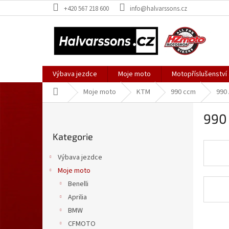
Přejít
+420 567 218 600
info@halvarssons.cz
na
obsah
Výbava jezdce
Moje moto
Motopříslušenství
Domů
Moje moto
KTM
990 ccm
990
P
990
o
Přeskočit
s
Kategorie
kategorie
t
r
Výbava jezdce
a
Moje moto
n
Benelli
n
í
Aprilia
p
BMW
a
Ř
CFMOTO