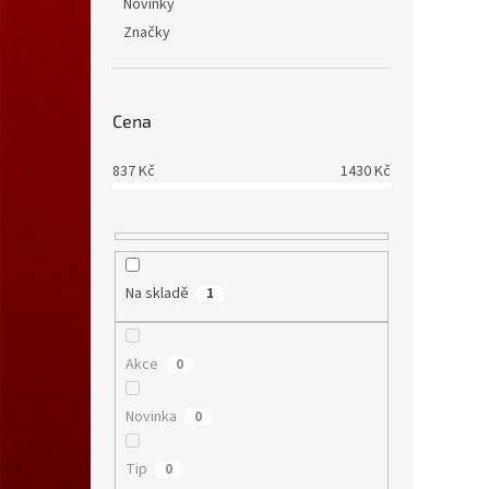
Novinky
Značky
Cena
837
Kč
1430
Kč
Na skladě
1
Akce
0
Novinka
0
Tip
0