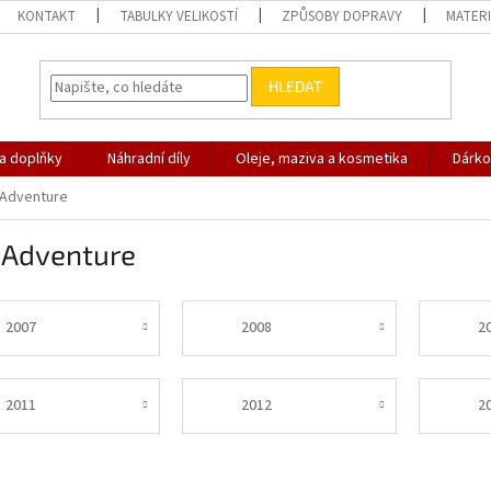
KONTAKT
TABULKY VELIKOSTÍ
ZPŮSOBY DOPRAVY
MATERI
HLEDAT
 a doplňky
Náhradní díly
Oleje, maziva a kosmetika
Dárko
 Adventure
 Adventure
2007
2008
2
2011
2012
2