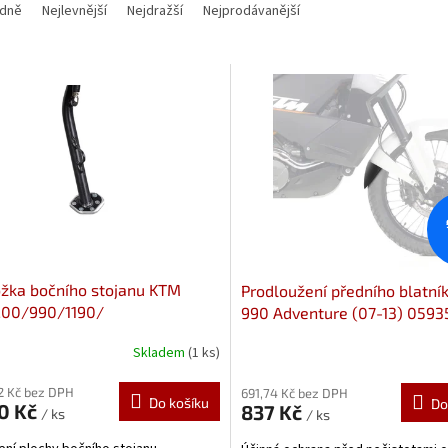
dně
Nejlevnější
Nejdražší
Nejprodávanější
žka bočního stojanu KTM
Prodloužení předního blatní
200/990/1190/
990 Adventure (07-13) 0593
04.102.10000/S
Prodloužení předního blatní
Skladem
(1 ks)
Pyramid Plastics
82 Kč bez DPH
691,74 Kč bez DPH
Do košíku
Do
30 Kč
837 Kč
/ ks
/ ks