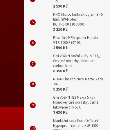
12)
2 530 Kč
PRO Micro, tankvak objem 3 - 5
litrů, SW-Motech
BC.TRS.00.110.30000
3 210 Kč
Plexi čiré MRA spoiler Honda
VTR 1000 F (97-06)
2 590 Kč
Givi V37NN boční kufry 2x37 l,,
červené odrazky, dekorace
carbon look
8 350 Kč
N60-6 Classico Nero Matte Black
302
5 250 Kč
Givi V58NNTB2 Maxia 5 kufr
Monokey čiré odrazky, černé
lakované díly 58 l.
7 630 Kč
Montážní sada tlumiče řízení
Hyperpro - Yamaha XJR 1300