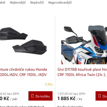
dně
Nejlevnější
Nejdražší
Nejprodávanější
ture chrániče rukou Honda
Givi D1178B kouřové plexi H
1000L/ADV, CRF 1100L /ADV
CRF 1100L Africa Twin (24-),
 HDG.00.220.31701/B
Adventure Sports (20-)
3 dny
46 Kč bez DPH
1 557,85 Kč bez DPH
Do košíku
Do
50 Kč
1 885 Kč
/ pár
/ ks