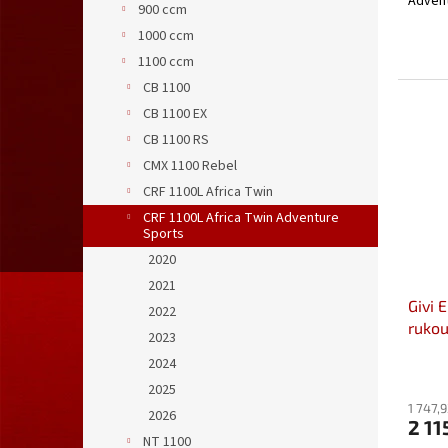
Advent
900 ccm
1000 ccm
1100 ccm
CB 1100
CB 1100 EX
CB 1100 RS
CMX 1100 Rebel
CRF 1100L Africa Twin
CRF 1100L Africa Twin Adventure
Sports
2020
2021
Givi 
2022
rukou
2023
/Adv.
2024
2025
1 747,
2026
2 11
NT 1100