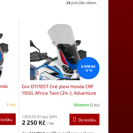
10
položek celkem
2 370 Kč
–5 %
onda
Givi D1178ST čiré plexi Honda CRF
1100L Africa Twin (24-), Adventure
Sports (20-)
3 dny
Skladem
(1 ks)
1 859,50 Kč bez DPH
 košíku
Do košíku
2 250 Kč
/ ks