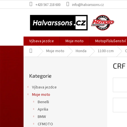
Přejít
+420 567 218 600
info@halvarssons.cz
na
obsah
Výbava jezdce
Moje moto
Motopříslušenství
Domů
Moje moto
Honda
1100 ccm
C
P
CRF 
o
Přeskočit
s
Kategorie
kategorie
t
r
Výbava jezdce
a
Moje moto
n
Benelli
n
í
Aprilia
p
BMW
a
Ř
CFMOTO