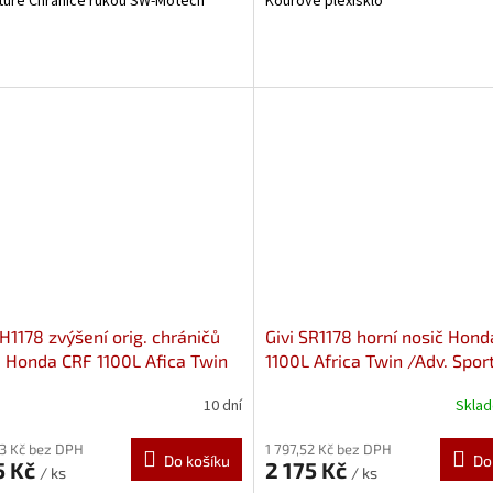
ure Chrániče rukou SW-Motech
Kouřové plexisklo
EH1178 zvýšení orig. chráničů
Givi SR1178 horní nosič Hon
 Honda CRF 1100L Afica Twin
1100L Africa Twin /Adv. Spor
 Sports (20-)
10 dní
Skla
93 Kč bez DPH
1 797,52 Kč bez DPH
Do košíku
Do
5 Kč
2 175 Kč
/ ks
/ ks