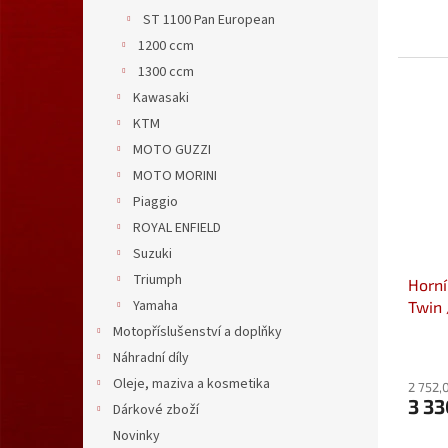
ST 1100 Pan European
1200 ccm
1300 ccm
Kawasaki
KTM
MOTO GUZZI
MOTO MORINI
Piaggio
ROYAL ENFIELD
Suzuki
Triumph
Horní
Yamaha
Twin 
GPT.
Motopříslušenství a doplňky
Náhradní díly
Oleje, maziva a kosmetika
2 752,
3 3
Dárkové zboží
Novinky