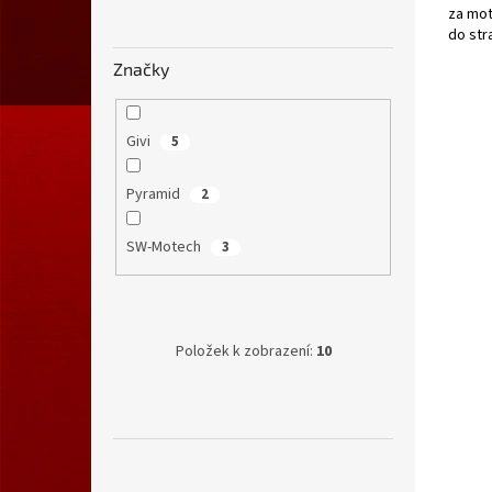
za mot
do str
modely
Značky
Givi
5
Pyramid
2
SW-Motech
3
Položek k zobrazení:
10