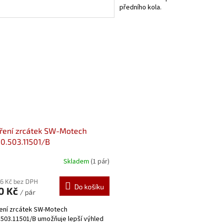
předního kola.
ření zrcátek SW-Motech
0.503.11501/B
Skladem
(1 pár)
26 Kč bez DPH
Do košíku
0 Kč
/ pár
ení zrcátek SW-Motech
.503.11501/B umožňuje lepší výhled