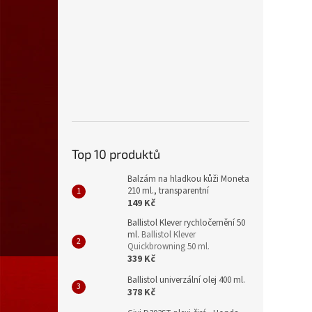
Top 10 produktů
Balzám na hladkou kůži Moneta
210 ml., transparentní
149 Kč
Ballistol Klever rychločernění 50
ml.
Ballistol Klever
Quickbrowning 50 ml.
339 Kč
Ballistol univerzální olej 400 ml.
378 Kč