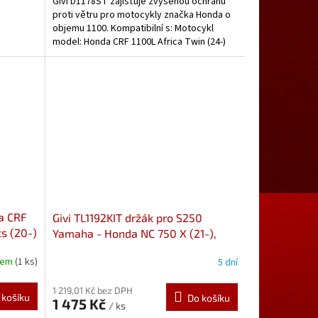
Givi D1178ST zajišťuje zvýšenou ochranu
proti větru pro motocykly značka Honda o
objemu 1100. Kompatibilní s: Motocykl
model: Honda CRF 1100L Africa Twin (24-)
Motocykl...
da CRF
Givi TL1192KIT držák pro S250
ts (20-)
Yamaha - Honda NC 750 X (21-),
CRF 1100L Africa Twin /Adv. SPorts
dem
(1 ks)
5 dní
1 219,01 Kč bez DPH
 košíku
Do košíku
1 475 Kč
/ ks