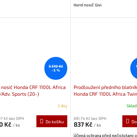
Horní nosič Givi
3 510 Kč
–5 %
 nosič Honda CRF 1100L Africa
Prodloužení předního blatní
/Adv. Sports (20-)
Honda CRF 1100L Africa Twi
01.942.19000/B
Adventure Sports (24-) 0515
3 dny
Skla
Prodloužení předního blatní
Pyramid Plastics
07 Kč bez DPH
691,74 Kč bez DPH
Do košíku
Do
30 Kč
837 Kč
/ ks
/ ks
Účinná ochrana před nečistotami 