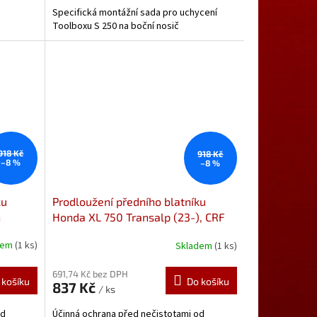
Specifická montážní sada pro uchycení
Toolboxu S 250 na boční nosič
918 Kč
918 Kč
–8 %
–8 %
ku
Prodloužení předního blatníku
n
Honda XL 750 Transalp (23-), CRF
15
1000/1100L Africa Twin (16-)
dem
(1 ks)
Skladem
(1 ks)
ku od
/Adventure Sports (18-23) 051815
Prodloužení předního blatníku od
691,74 Kč bez DPH
Pyramid Plastics
 košíku
Do košíku
837 Kč
/ ks
od
Účinná ochrana před nečistotami od