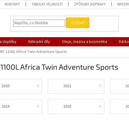
KONTAKT
TABULKY VELIKOSTÍ
ZPŮSOBY DOPRAVY
MATERI
HLEDAT
 a doplňky
Náhradní díly
Oleje, maziva a kosmetika
Dárko
RF 1100L Africa Twin Adventure Sports
1100L Africa Twin Adventure Sports
2020
2021
2
2024
2025
2