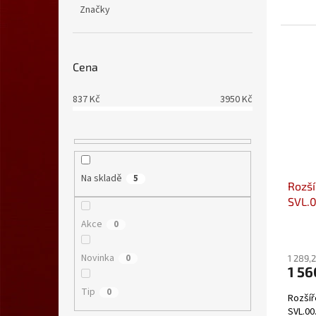
Značky
Cena
837
Kč
3950
Kč
Na skladě
5
Rozší
SVL.0
Akce
0
Novinka
0
1 289,
1 56
Tip
0
Rozšíř
SVL.00