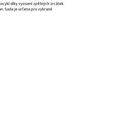
ocykl díky vyosení zpětných zrcátek
an. Sada je určena pro vybrané
 značek Honda,...
O
v
l
á
d
a
c
í
p
r
v
k
y
v
ý
p
i
s
u