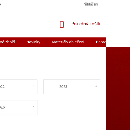
ÁLY OBLEČENÍ
PORADNA
KATALOGY (.PDF)
Přihlášení
OBCHODNÍ PODMÍ
NÁKUPNÍ
Prázdný košík
KOŠÍK
vé zboží
Novinky
Materiály oblečení
Poradna
Kon
022
2023
026