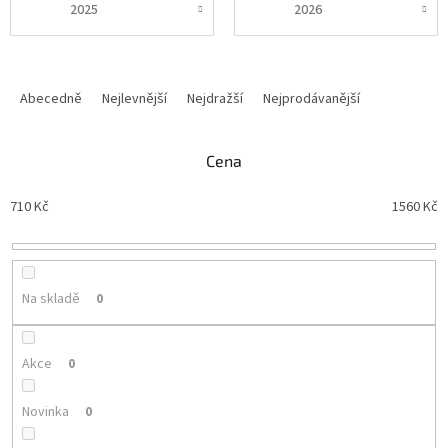
2025
2026
Ř
a
Abecedně
Nejlevnější
Nejdražší
Nejprodávanější
z
e
n
Cena
í
p
710
Kč
1560
Kč
r
o
d
u
Na skladě
0
k
t
ů
Akce
0
Novinka
0