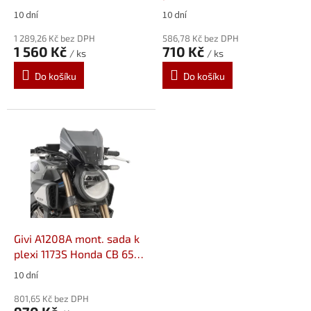
k
R (19-23)/1000 R (18-20)
10 dní
10 dní
t
ů
1 289,26 Kč bez DPH
586,78 Kč bez DPH
1 560 Kč
710 Kč
/ ks
/ ks
Do košíku
Do košíku
Givi A1208A mont. sada k
plexi 1173S Honda CB 650
R (24-)
10 dní
801,65 Kč bez DPH