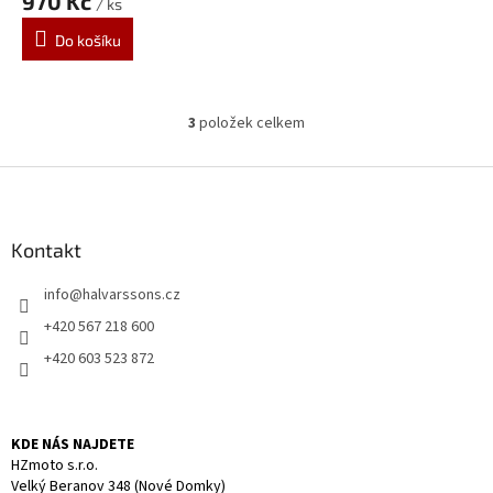
970 Kč
/ ks
Do košíku
3
položek celkem
O
v
l
Z
á
á
d
p
a
a
Kontakt
c
t
í
info
@
halvarssons.cz
í
p
r
+420 567 218 600
v
+420 603 523 872
k
y
v
ý
KDE NÁS NAJDETE
p
HZmoto s.r.o.
i
Velký Beranov 348 (Nové Domky)
s