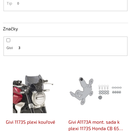
Tip
0
Značky
Givi
3
V
ý
p
i
s
p
r
o
d
Givi 1173S plexi kouřové
Givi A1173A mont. sada k
u
plexi 1173S Honda CB 650