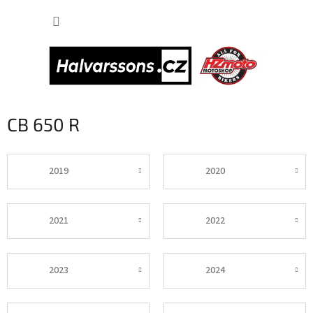
Přejít
NÁKUP
na
obsah
KOŠÍK
CB 650 R
2019
2020
2021
2022
2023
2024