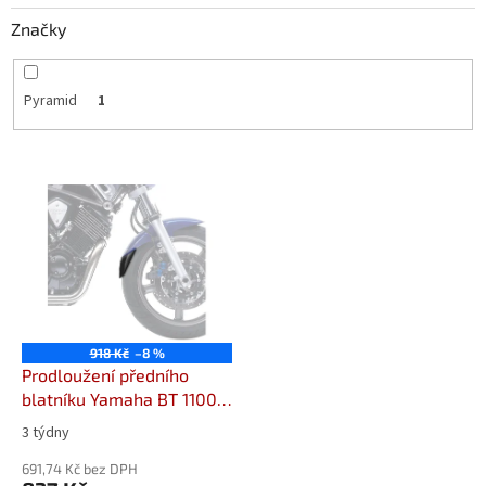
Značky
Pyramid
1
V
ý
p
i
s
p
r
o
918 Kč
–8 %
d
Prodloužení předního
u
blatníku Yamaha BT 1100
k
(02-07) 05218
Prodloužení
3 týdny
t
předního blatníku od
ů
Pyramid Plastics
691,74 Kč bez DPH