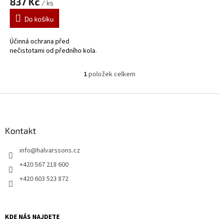
837 Kč
/ ks
Do košíku
Účinná ochrana před
nečistotami od předního kola.
1
položek celkem
O
v
l
Z
á
á
d
p
a
a
Kontakt
c
t
í
info
@
halvarssons.cz
í
p
r
+420 567 218 600
v
+420 603 523 872
k
y
v
ý
KDE NÁS NAJDETE
p