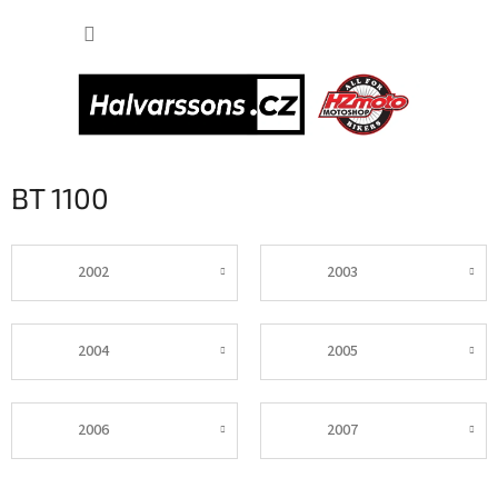
Přejít
NÁKUP
na
obsah
KOŠÍK
BT 1100
2002
2003
2004
2005
2006
2007