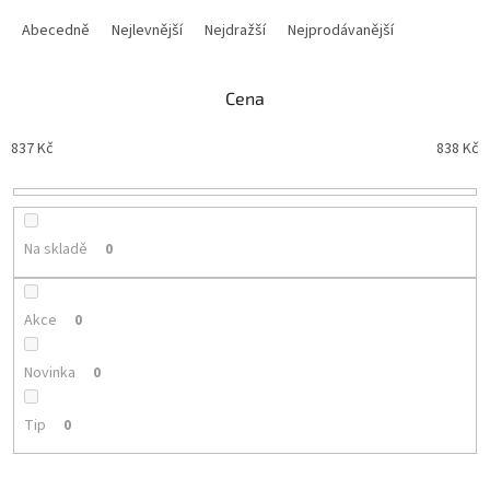
Ř
a
Abecedně
Nejlevnější
Nejdražší
Nejprodávanější
z
e
n
Cena
í
p
837
Kč
838
Kč
r
o
d
u
Na skladě
0
k
t
ů
Akce
0
Novinka
0
Tip
0