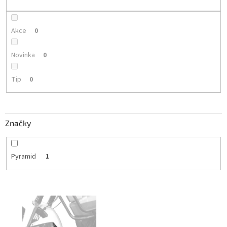
k
t
ů
Akce
0
Novinka
0
Tip
0
Značky
Pyramid
1
V
ý
p