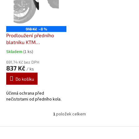
i
s
p
r
o
918 Kč
–8 %
d
Prodloužení předního
u
blatníku KTM
k
1050/1190/1290/1390
Skladem
(1 ks)
t
Adventure (13-) 059352
ů
Prodloužení předního
691,74 Kč bez DPH
837 Kč
/ ks
blatníku od Pyramid
Plastics
Do košíku
Účinná ochrana před
nečistotami od předního kola.
1
položek celkem
O
v
l
Z
á
á