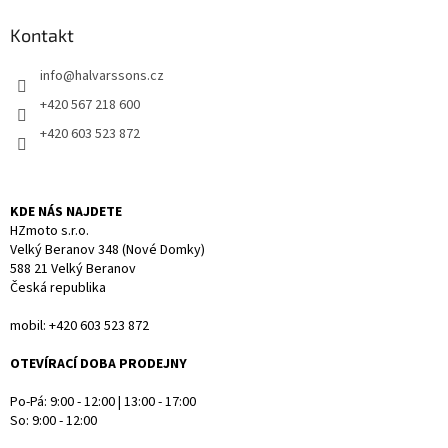
d
p
a
a
Kontakt
c
t
í
info
@
halvarssons.cz
í
p
r
+420 567 218 600
v
+420 603 523 872
k
y
v
ý
KDE NÁS NAJDETE
p
HZmoto s.r.o.
i
Velký Beranov 348 (Nové Domky)
s
588 21 Velký Beranov
u
Česká republika
mobil: +420 603 523 872
OTEVÍRACÍ DOBA PRODEJNY
Po-Pá: 9:00 - 12:00 | 13:00 - 17:00
So: 9:00 - 12:00