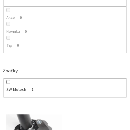
k
t
ů
Akce
0
Novinka
0
Tip
0
Značky
SW-Motech
1
V
ý
p