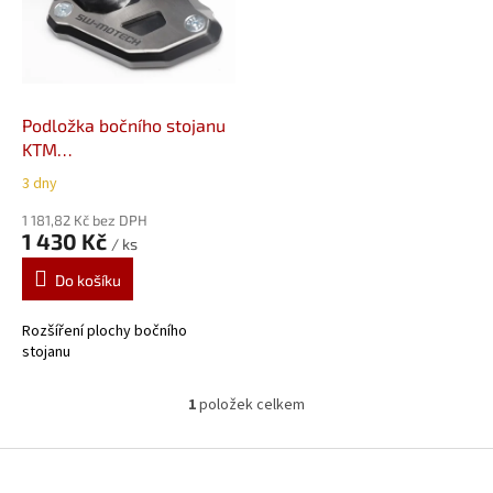
i
s
p
r
o
d
Podložka bočního stojanu
u
KTM
k
1050/1090/1190/1290
3 dny
t
STS.04.102.10100/B
ů
1 181,82 Kč bez DPH
1 430 Kč
/ ks
Do košíku
Rozšíření plochy bočního
stojanu
1
položek celkem
O
v
l
Z
á
á