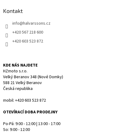
d
p
a
a
Kontakt
c
t
í
info
@
halvarssons.cz
í
p
r
+420 567 218 600
v
+420 603 523 872
k
y
v
ý
KDE NÁS NAJDETE
p
HZmoto s.r.o.
i
Velký Beranov 348 (Nové Domky)
s
588 21 Velký Beranov
u
Česká republika
mobil: +420 603 523 872
OTEVÍRACÍ DOBA PRODEJNY
Po-Pá: 9:00 - 12:00 | 13:00 - 17:00
So: 9:00 - 12:00