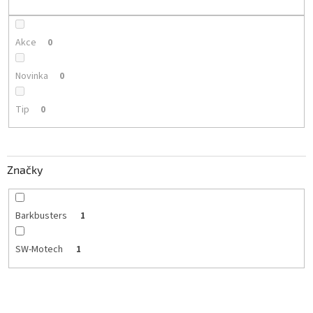
k
t
ů
Akce
0
Novinka
0
Tip
0
Značky
Barkbusters
1
SW-Motech
1
V