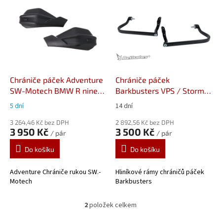
ý
p
i
s
p
r
o
d
Chrániče páček Adventure
Chrániče páček
u
SW-Motech BMW R nineT
Barkbusters VPS / Storm
k
Urban G/S RN12 (20-)
BHG-064-00-BK
5 dní
14 dní
t
HDG.00.220.33400/B
dvoubodová montáž
BMW
ů
3 264,46 Kč bez DPH
R nineT Scrambler/Urban
2 892,56 Kč bez DPH
3 950 Kč
3 500 Kč
/ pár
/ pár
Do košíku
Do košíku
Adventure Chrániče rukou SW.-
Hliníkové rámy chráničů páček
Motech
Barkbusters
2
položek celkem
O
v