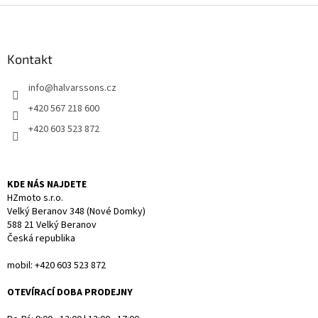
l
Z
á
á
d
p
a
a
Kontakt
c
t
í
info
@
halvarssons.cz
í
p
r
+420 567 218 600
v
+420 603 523 872
k
y
v
ý
KDE NÁS NAJDETE
p
HZmoto s.r.o.
i
Velký Beranov 348 (Nové Domky)
s
588 21 Velký Beranov
u
Česká republika
mobil: +420 603 523 872
OTEVÍRACÍ DOBA PRODEJNY