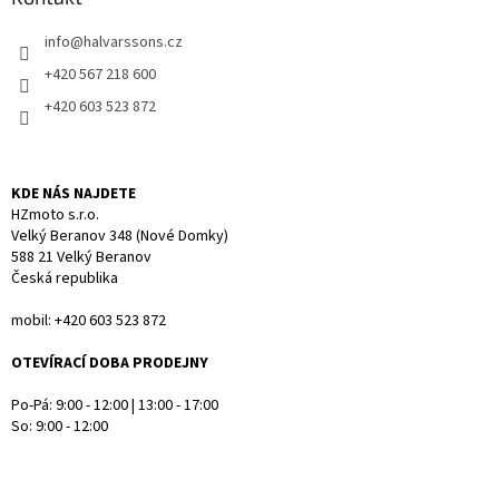
c
t
í
info
@
halvarssons.cz
í
p
r
+420 567 218 600
v
+420 603 523 872
k
y
v
ý
KDE NÁS NAJDETE
p
HZmoto s.r.o.
i
Velký Beranov 348 (Nové Domky)
s
588 21 Velký Beranov
u
Česká republika
mobil: +420 603 523 872
OTEVÍRACÍ DOBA PRODEJNY
Po-Pá: 9:00 - 12:00 | 13:00 - 17:00
So: 9:00 - 12:00