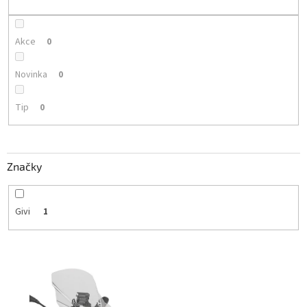
k
t
ů
Akce
0
Novinka
0
Tip
0
Značky
Givi
1
V
ý
p