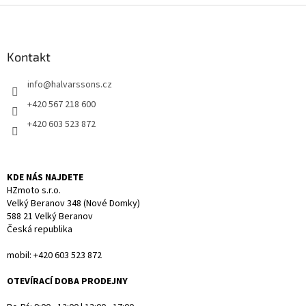
l
Z
á
á
d
p
a
a
Kontakt
c
t
í
info
@
halvarssons.cz
í
p
r
+420 567 218 600
v
+420 603 523 872
k
y
v
ý
KDE NÁS NAJDETE
p
HZmoto s.r.o.
i
Velký Beranov 348 (Nové Domky)
s
588 21 Velký Beranov
u
Česká republika
mobil: +420 603 523 872
OTEVÍRACÍ DOBA PRODEJNY