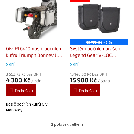
ý
p
i
s
p
r
o
16 770 Kč
–5 %
d
Givi PL6410 nosič bočních
Systém bočních brašen
u
kufrů Triumph Bonneville
Legend Gear V-LOC
k
T100/T120 (17-)
Triumph Bonneville T120
5 dní
5 dní
t
Black (25-),
ů
3 553,72 Kč bez DPH
BC.HTA.11.743.22000
13 140,50 Kč bez DPH
4 300 Kč
15 900 Kč
/ pár
/ sada
Do košíku
Do košíku
Nosič bočních kufrů Givi
Monokey
2
položek celkem
O
v