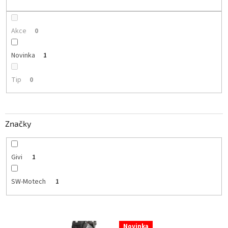
k
t
ů
Akce
0
Novinka
1
Tip
0
Značky
Givi
1
SW-Motech
1
V
Novinka