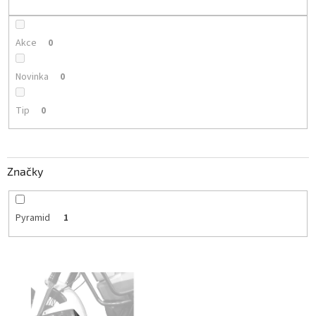
k
t
ů
Akce
0
Novinka
0
Tip
0
Značky
Pyramid
1
V
ý
p