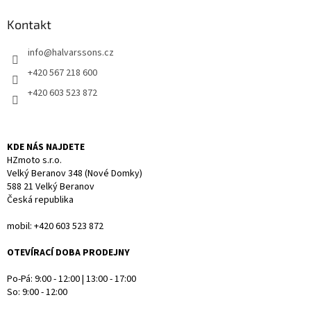
d
p
a
a
Kontakt
c
t
í
info
@
halvarssons.cz
í
p
r
+420 567 218 600
v
+420 603 523 872
k
y
v
ý
KDE NÁS NAJDETE
p
HZmoto s.r.o.
i
Velký Beranov 348 (Nové Domky)
s
588 21 Velký Beranov
u
Česká republika
mobil: +420 603 523 872
OTEVÍRACÍ DOBA PRODEJNY
Po-Pá: 9:00 - 12:00 | 13:00 - 17:00
So: 9:00 - 12:00