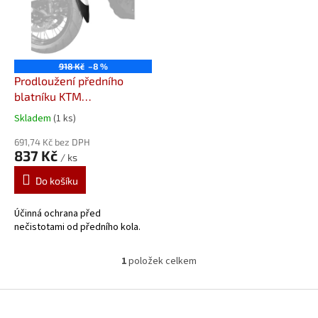
i
s
p
r
o
918 Kč
–8 %
d
Prodloužení předního
u
blatníku KTM
k
1050/1190/1290/1390
Skladem
(1 ks)
t
Adventure (13-) 059352
ů
Prodloužení předního
691,74 Kč bez DPH
837 Kč
/ ks
blatníku od Pyramid
Plastics
Do košíku
Účinná ochrana před
nečistotami od předního kola.
1
položek celkem
O
v
l
Z
á
á