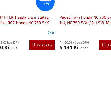
2 615 Kč
–4 %
RM1146KIT sada pro instalaci
Padací rám Honda NC 700 S/
íčku R02 Honda NC 750 S/X
14), NC 750 S/X (14-) SW-M
SBL.01.132.10002/B
5 dní
85 Kč bez DPH
4 490,91 Kč bez DPH
Do košíku
Do
90 Kč
5 434 Kč
/ ks
/ pár
O
v
l
á
d
a
c
í
p