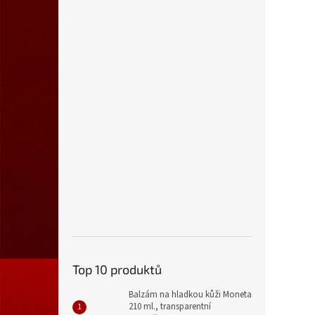
Top 10 produktů
Balzám na hladkou kůži Moneta
210 ml., transparentní