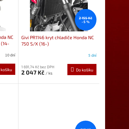
2 155 Kč
–5 %
onda NC
Givi PR1146 kryt chladiče Honda NC
 (14-
750 S/X (16-)
10 dní
5 dní
1 691,74 Kč bez DPH
 košíku
Do košíku
2 047 Kč
/ ks