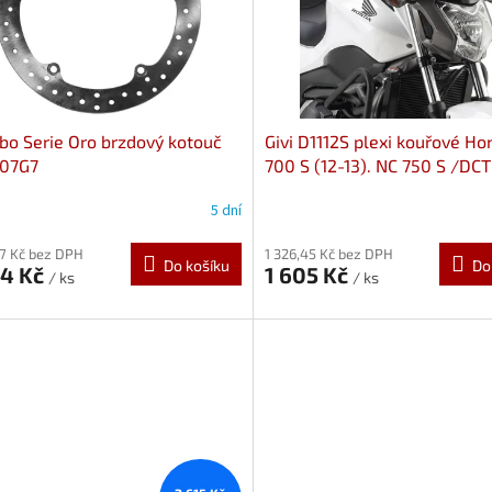
o Serie Oro brzdový kotouč
Givi D1112S plexi kouřové H
07G7
700 S (12-13). NC 750 S /DCT
15), NC 750 S (16-20)
5 dní
17 Kč bez DPH
1 326,45 Kč bez DPH
Do košíku
Do
24 Kč
1 605 Kč
/ ks
/ ks