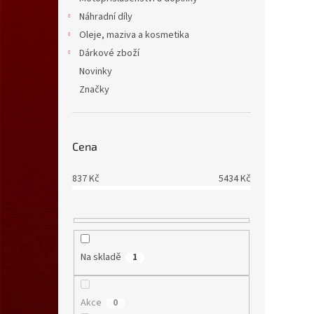
Náhradní díly
Oleje, maziva a kosmetika
Dárkové zboží
Novinky
Značky
Cena
837
Kč
5434
Kč
Na skladě
1
Akce
0