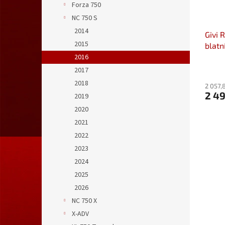
Forza 750
NC 750 S
2014
Givi 
2015
blatn
(16-)
2016
2017
2018
2 057,
2 4
2019
2020
2021
2022
2023
2024
2025
2026
NC 750 X
X-ADV