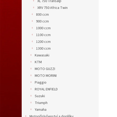
XL 750 Transalp
XRV 750 Africa Twin
800 ccm
900 ccm
1000 ccm
1100 ccm
1200 ccm
1300 ccm
Kawasaki
KTM
MOTO GUZZI
MOTO MORINI
Piaggio
ROYAL ENFIELD
Suzuki
Triumph
Yamaha
Motopříslušenství a doplňky