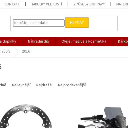
KONTAKT
TABULKY VELIKOSTÍ
ZPŮSOBY DOPRAVY
MATERI
HLEDAT
 a doplňky
Náhradní díly
Oleje, maziva a kosmetika
Dárko
 750 S
2016
6
dně
Nejlevnější
Nejdražší
Nejprodávanější