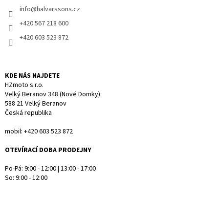
í
info
@
halvarssons.cz
í
p
r
+420 567 218 600
v
+420 603 523 872
k
y
v
ý
KDE NÁS NAJDETE
p
HZmoto s.r.o.
i
Velký Beranov 348 (Nové Domky)
s
588 21 Velký Beranov
u
Česká republika
mobil: +420 603 523 872
OTEVÍRACÍ DOBA PRODEJNY
Po-Pá: 9:00 - 12:00 | 13:00 - 17:00
So: 9:00 - 12:00