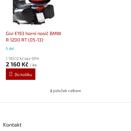
i
s
p
r
o
d
Givi E193 horní nosič BMW
u
R 1200 RT (05-13)
k
5 dní
t
ů
1 785,12 Kč bez DPH
2 160 Kč
/ ks
Do košíku
1
položek celkem
O
v
l
Z
á
á
d
p
a
a
Kontakt
c
t