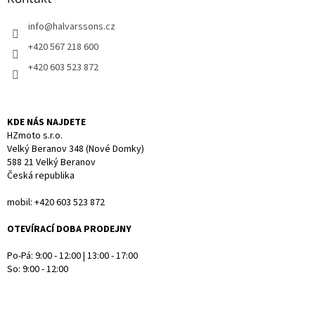
c
t
í
info
@
halvarssons.cz
í
p
r
+420 567 218 600
v
+420 603 523 872
k
y
v
ý
KDE NÁS NAJDETE
p
HZmoto s.r.o.
i
Velký Beranov 348 (Nové Domky)
s
588 21 Velký Beranov
u
Česká republika
mobil: +420 603 523 872
OTEVÍRACÍ DOBA PRODEJNY
Po-Pá: 9:00 - 12:00 | 13:00 - 17:00
So: 9:00 - 12:00