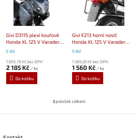
i
s
p
r
o
d
Givi D311S plexi kouřové
Givi E213 horní nosič
u
Honda XL 125 V Varadero
Honda XL 125 V Varadero
k
(07-14)
(01-14)
5 dní
5 dní
t
ů
1 805,79 Kč bez DPH
1 289,26 Kč bez DPH
2 185 Kč
1 560 Kč
/ ks
/ ks
Do košíku
Do košíku
2
položek celkem
O
v
l
Z
á
á
d
p
a
a
Kontakt