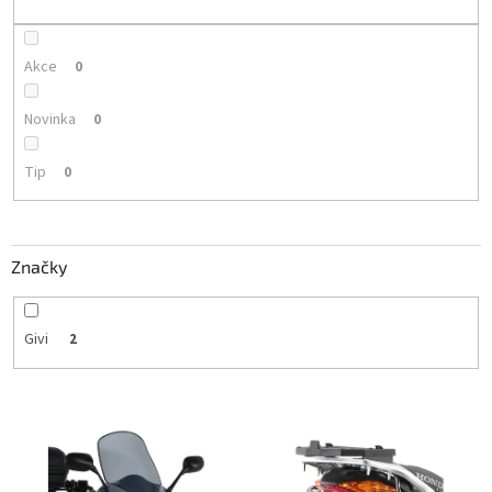
k
t
ů
Akce
0
Novinka
0
Tip
0
Značky
Givi
2
V
ý
p