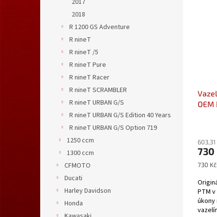
2017
2018
R 1200 GS Adventure
R nineT
R nineT /5
R nineT Pure
R nineT Racer
R nineT SCRAMBLER
Vaze
R nineT URBAN G/S
OEM
karda
R nineT URBAN G/S Edition 40 Years
R nineT URBAN G/S Option 719
1250 ccm
603,31
730
1300 ccm
Měrná
730 Kč 
CFMOTO
cena:
Ducati
Origin
Harley Davidson
PTM v 
úkony 
Honda
vazelí
Kawasaki