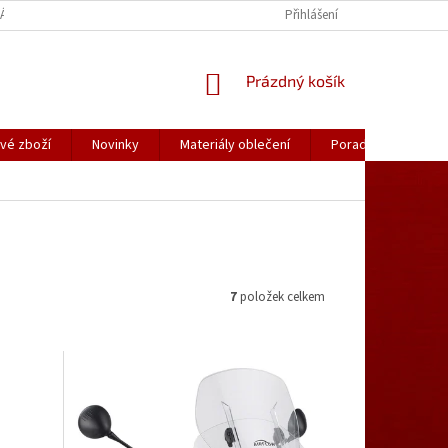
ÁLY OBLEČENÍ
PORADNA
KATALOGY (.PDF)
Přihlášení
OBCHODNÍ PODMÍ
NÁKUPNÍ
Prázdný košík
KOŠÍK
vé zboží
Novinky
Materiály oblečení
Poradna
Kon
7
položek celkem