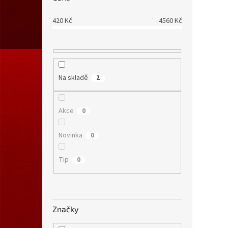
420
Kč
4560
Kč
Na skladě
2
Akce
0
Novinka
0
Tip
0
Značky