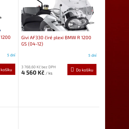
 1200
Givi AF330 čiré plexi BMW R 1200
GS (04-12)
5 dní
5 dní
3 768,60 Kč bez DPH
 košíku
Do košíku
4 560 Kč
/ ks