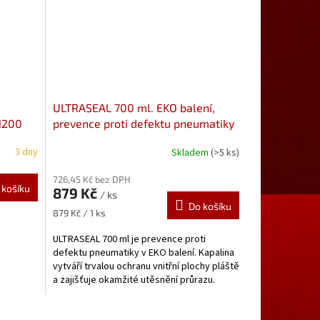
ULTRASEAL 700 ml. EKO balení,
1200
prevence proti defektu pneumatiky
2)
3 dny
Skladem
(>5 ks)
726,45 Kč bez DPH
 košíku
879 Kč
/ ks
Do košíku
Měrná
879 Kč / 1 ks
cena:
ULTRASEAL 700 ml je prevence proti
defektu pneumatiky v EKO balení. Kapalina
vytváří trvalou ochranu vnitřní plochy pláště
a zajišťuje okamžité utěsnění průrazu.