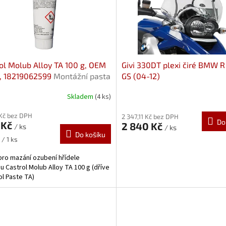
ol Molub Alloy TA 100 g, OEM
Givi 330DT plexi čiré BMW R
 18219062599
Montážní pasta
GS (04-12)
rdan, originál BMW
Skladem
(4 ks)
 Kč bez DPH
2 347,11 Kč bez DPH
Do
 Kč
2 840 Kč
/ ks
/ ks
Do košíku
 / 1 ks
pro mazání ozubení hřídele
u Castrol Molub Alloy TA 100 g (dříve
l Paste TA)