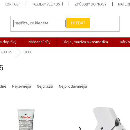
KONTAKT
TABULKY VELIKOSTÍ
ZPŮSOBY DOPRAVY
MATERI
HLEDAT
 a doplňky
Náhradní díly
Oleje, maziva a kosmetika
Dárko
1200 GS
2006
6
dně
Nejlevnější
Nejdražší
Nejprodávanější