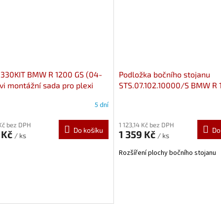
D330KIT BMW R 1200 GS (04-
Podložka bočního stojanu
ivi montážní sada pro plexi
STS.07.102.10000/S BMW R 
T
GS (04-12) /Adventure (08-1
5 dní
 Kč bez DPH
1 123,14 Kč bez DPH
Do košíku
Do
 Kč
1 359 Kč
/ ks
/ ks
Rozšíření plochy bočního stojanu