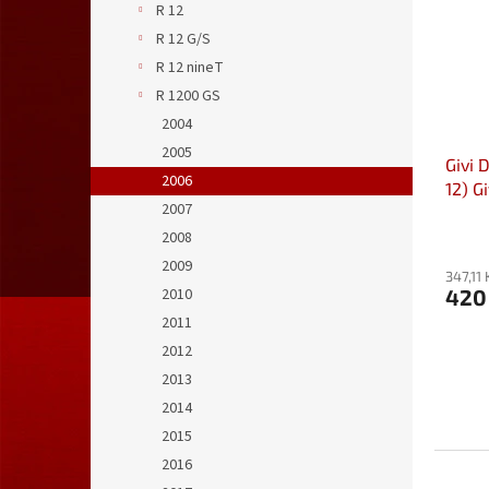
R 12
R 12 G/S
R 12 nineT
R 1200 GS
2004
2005
Givi 
2006
12) G
2007
330D
2008
2009
347,11
420
2010
2011
2012
2013
2014
2015
2016