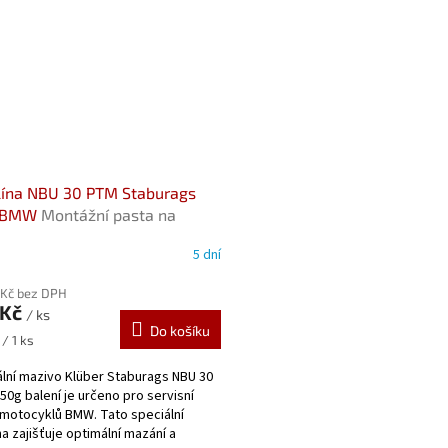
lína NBU 30 PTM Staburags
 BMW
Montážní pasta na
n, originál BMW
5 dní
 Kč bez DPH
 Kč
/ ks
Do košíku
/ 1 ks
ální mazivo Klüber Staburags NBU 30
50g balení je určeno pro servisní
motocyklů BMW. Tato speciální
na zajišťuje optimální mazání a