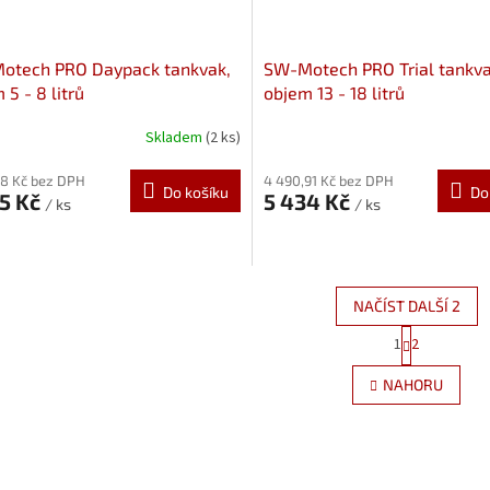
otech PRO Daypack tankvak,
SW-Motech PRO Trial tankva
 5 - 8 litrů
objem 13 - 18 litrů
RS.00.108.30000
BC.TRS.00.102.30000
Skladem
(2 ks)
98 Kč bez DPH
4 490,91 Kč bez DPH
Do košíku
Do
05 Kč
5 434 Kč
/ ks
/ ks
NAČÍST DALŠÍ 2
S
1
2
O
t
r
v
NAHORU
á
l
n
á
k
d
o
a
v
c
á