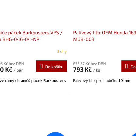
iče páček Barkbusters VPS /
Palivový filtr OEM Honda 16
m BHG-046-04-NP
MG8-003
bodová montáž
Honda,
3 dny
aki, Suzuki
93 Kč bez DPH
655,37 Kč bez DPH
Do košíku
Do
60 Kč
793 Kč
/ pár
/ ks
ové rámy chráničů páček Barkbusters
Palivový filtr pro hadičku 10 mm