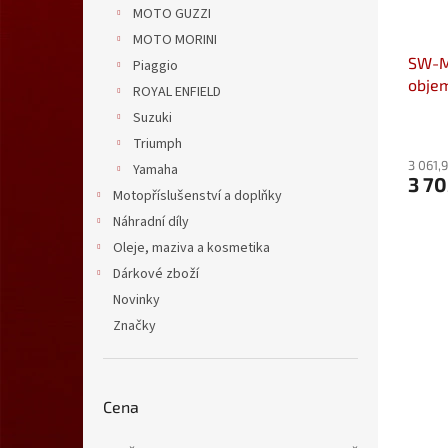
MOTO GUZZI
MOTO MORINI
SW-M
Piaggio
objem
ROYAL ENFIELD
BC.T
Suzuki
Triumph
3 061,
Yamaha
3 7
Motopříslušenství a doplňky
Náhradní díly
Oleje, maziva a kosmetika
Dárkové zboží
Novinky
Značky
Cena