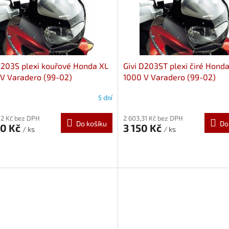
D203S plexi kouřové Honda XL
Givi D203ST plexi čiré Hond
V Varadero (99-02)
1000 V Varadero (99-02)
5 dní
72 Kč bez DPH
2 603,31 Kč bez DPH
Do košíku
Do
90 Kč
3 150 Kč
/ ks
/ ks