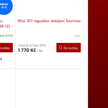
918 Kč
–8 %
ku
RGU-107 regulátor dobíjení Tourmax
9-12) -
dem
(3 ks)
3 dny
1 462,81 Kč bez DPH
 košíku
Do košíku
1 770 Kč
/ ks
od