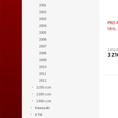
2001
2002
2003
PRO M
2004
litrů
2005
BC.TR
2006
2007
2 652,
2008
3 21
2009
2010
2011
2012
1100 ccm
1200 ccm
1300 ccm
Kawasaki
KTM