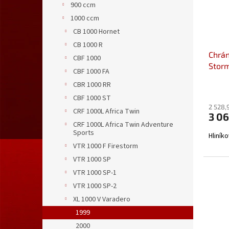
900 ccm
1000 ccm
CB 1000 Hornet
CB 1000 R
Chrán
CBF 1000
Stor
CBF 1000 FA
dvou
CBR 1000 RR
Kawas
CBF 1000 ST
2 528,
CRF 1000L Africa Twin
3 0
CRF 1000L Africa Twin Adventure
Sports
Hliník
VTR 1000 F Firestorm
VTR 1000 SP
VTR 1000 SP-1
VTR 1000 SP-2
XL 1000 V Varadero
1999
2000