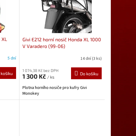
a XL
Givi E212 horní nosič Honda XL 1000
V Varadero (99-06)
5 dní
14 dní
(3 ks)
1 074,38 Kč bez DPH
 košíku
Do košíku
1 300 Kč
/ ks
Plotna horního nosiče pro kufry Givi
Monokey