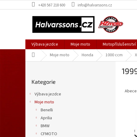
Přejít
+420 567 218 600
info@halvarssons.cz
na
obsah
Výbava jezdce
Moje moto
Motopříslušenství
Domů
Moje moto
Honda
1000 ccm
X
P
199
o
Přeskočit
s
Kategorie
kategorie
Ř
t
a
r
Abece
Výbava jezdce
z
a
Moje moto
e
n
V
n
Benelli
n
ý
í
í
Aprilia
p
p
p
BMW
i
r
a
CFMOTO