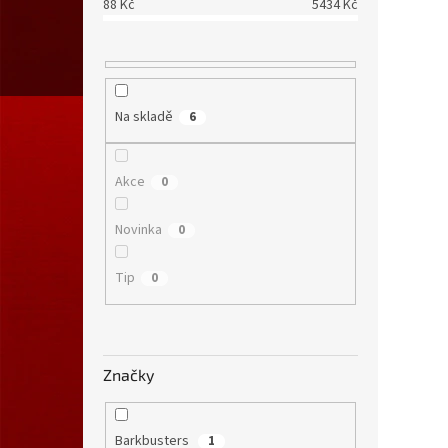
88
Kč
5434
Kč
Na skladě
6
Akce
0
Novinka
0
Tip
0
Značky
Barkbusters
1