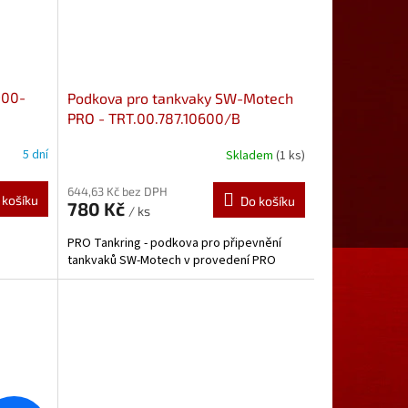
900-
Podkova pro tankvaky SW-Motech
PRO - TRT.00.787.10600/B
TRT.00.787.10600/B
5 dní
Skladem
(1 ks)
644,63 Kč bez DPH
 košíku
Do košíku
780 Kč
/ ks
PRO Tankring - podkova pro připevnění
tankvaků SW-Motech v provedení PRO