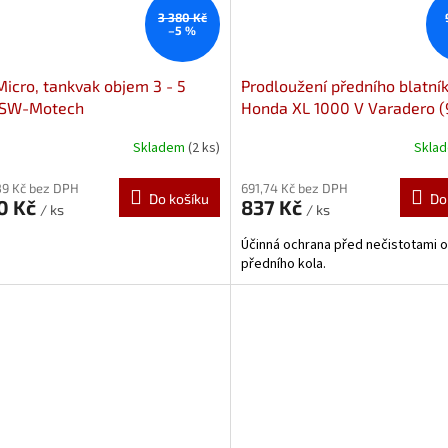
3 380 Kč
–5 %
icro, tankvak objem 3 - 5
Prodloužení předního blatní
, SW-Motech
Honda XL 1000 V Varadero (9
S.00.110.30000
05123
Prodloužení předního
Skladem
(2 ks)
Skla
blatníku od Pyramid Plastics
89 Kč bez DPH
691,74 Kč bez DPH
Do košíku
Do
0 Kč
837 Kč
/ ks
/ ks
Účinná ochrana před nečistotami 
předního kola.