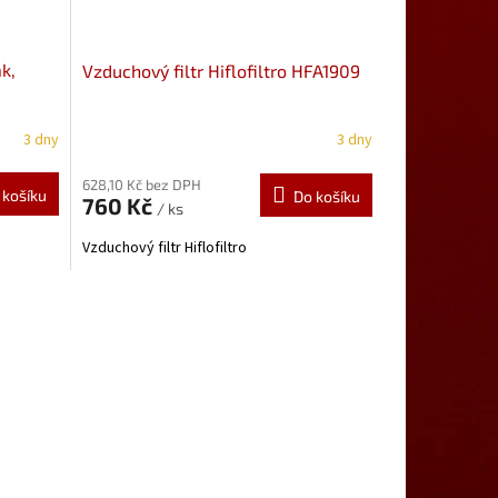
k,
Vzduchový filtr Hiflofiltro HFA1909
3 dny
3 dny
628,10 Kč bez DPH
 košíku
Do košíku
760 Kč
/ ks
Vzduchový filtr Hiflofiltro