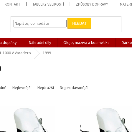
KONTAKT
TABULKY VELIKOSTÍ
ZPŮSOBY DOPRAVY
MATERI
HLEDAT
 a doplňky
Náhradní díly
Oleje, maziva a kosmetika
Dárko
L 1000 V Varadero
1999
9
dně
Nejlevnější
Nejdražší
Nejprodávanější