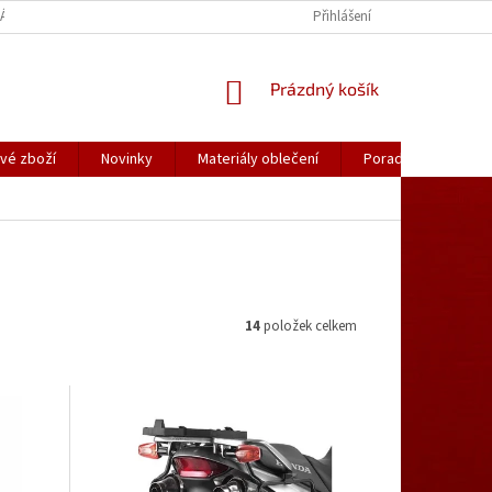
ÁLY OBLEČENÍ
PORADNA
KATALOGY (.PDF)
Přihlášení
OBCHODNÍ PODMÍ
NÁKUPNÍ
Prázdný košík
KOŠÍK
vé zboží
Novinky
Materiály oblečení
Poradna
Kon
14
položek celkem