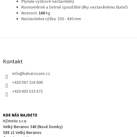
Plynule výškově nastavitelný
Rovnoměrné a šetrné spouštění díky vestavěnému tlumiči
Nosnost:
160
kg
Nastavitelná výška: 330 - 430 mm
Z
á
p
a
Kontakt
t
info
@
halvarssons.cz
í
+420 567 218 600
+420 603 523 872
KDE NÁS NAJDETE
HZmoto s.r.o.
Velký Beranov 348 (Nové Domky)
588 21 Velký Beranov