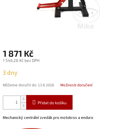
1 871 Kč
1 546,28 Kč bez DPH
Měrná
3 dny
cena:
Můžeme doručit do:
13.8.2026
Možnosti doručení
Přidat do košíku
Mechanický centrální zvedák pro motokros a enduro