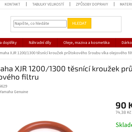
KONTAKT
TABULKY VELIKOSTÍ
ZPŮSOBY DOPRAVY
MATERI
HLEDAT
 a doplňky
Náhradní díly
Oleje, maziva a kosmetika
Dárko
maha XJR 1200/1300 těsnící kroužek průtokového šroubu víka olejového fil
aha XJR 1200/1300 těsnící kroužek pr
ového filtru
6629
Yamaha Genuine
90 
74,38 Kč
Měrná
Skla
cena: