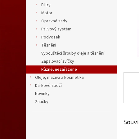
n
Filtry
e
Motor
l
Opravné sady
Palivový systém
Podvozek
Těsnění
Vypouštěcí šrouby oleje a těsnění
Zapalovací svíčky
Různé, nezařazené
Oleje, maziva a kosmetika
Dárkové zboží
Novinky
Značky
Souvi