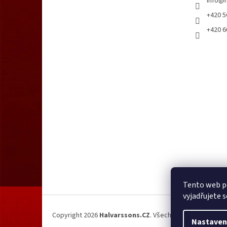
info
@
+420 5
+420 6
Tento web p
vyjadřujete s
Copyright 2026
Halvarssons.CZ
. Všechna práva vyhrazen
Nastaven