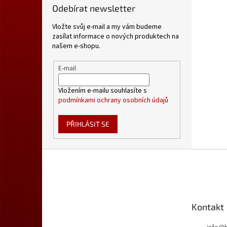
Odebírat newsletter
Vložte svůj e-mail a my vám budeme
zasílat informace o nových produktech na
našem e-shopu.
E-mail
Vložením e-mailu souhlasíte s
podmínkami ochrany osobních údajů
PŘIHLÁSIT SE
Z
á
p
a
t
Kontakt
í