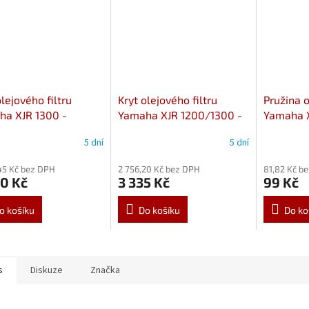
olejového filtru
Kryt olejového filtru
Pružina o
ha XJR 1300 -
Yamaha XJR 1200/1300 -
Yamaha X
rný 5EA-13447-00-
černý 4KG-13447-00
90501-2
5 dní
5 dní
45 Kč bez DPH
2 756,20 Kč bez DPH
81,82 Kč b
0 Kč
3 335 Kč
99 Kč
o košíku
Do košíku
Do ko
s
Diskuze
Značka