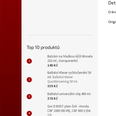
Det
O-kr
Origi
Top 10 produktů
Balzám na hladkou kůži Moneta
210 ml., transparentní
149 Kč
Ballistol Klever rychločernění 50
ml.
Ballistol Klever
Quickbrowning 50 ml.
339 Kč
Ballistol univerzální olej 400 ml.
378 Kč
Givi D303ST plexi čiré - Honda
CBF 1000 (06-09), CBF 600 S (04-
12)