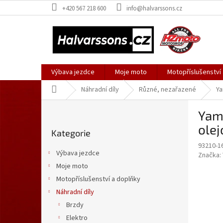
Přejít
+420 567 218 600
info@halvarssons.cz
na
obsah
Výbava jezdce
Moje moto
Motopříslušenství
Domů
Náhradní díly
Různé, nezařazené
Ya
P
Yam
o
Přeskočit
s
olej
Kategorie
kategorie
t
93210-1
r
Výbava jezdce
Značka:
a
Moje moto
n
Motopříslušenství a doplňky
n
í
Náhradní díly
p
Brzdy
a
Elektro