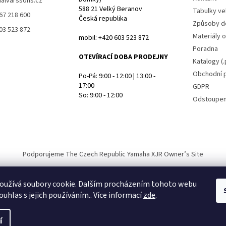
halvarssons.cz
588 21 Velký Beranov
Tabulky vel
67 218 600
Česká republika
Způsoby d
03 523 872
Materiály 
mobil: +420 603 523 872
Poradna
OTEVÍRACÍ DOBA PRODEJNY
Katalogy (.
Obchodní 
Po-Pá: 9:00 - 12:00 | 13:00 -
17:00
GDPR
So: 9:00 - 12:00
Odstoupen
Podporujeme The Czech Republic Yamaha XJR Owner’s Site
oužívá soubory cookie. Dalším procházením tohoto webu
ouhlas s jejich používáním.. Více informací
zde
.
a.
í