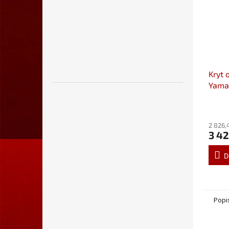
Kryt 
Yama
stříb
00
2 826,
3 42
D
Popi