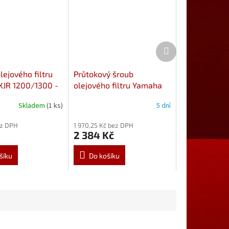
Další
produkt
lejového filtru
Průtokový šroub
JR 1200/1300 -
olejového filtru Yamaha
0422
XJR 1200/1300 - 36Y-
Skladem
(1 ks)
5 dní
13340-00
ez DPH
1 970,25 Kč bez DPH
2 384 Kč
šíku
Do košíku