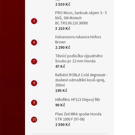
2 530 Kč
PRO Micro, tankvak objem 3 - 5
litrů, SW-Motech
BC.TRS.00.110.30000
3 210 Kč
Halvarssons rukavice Hofors
Brown
2 290 Kč
Těsnící podložka výpustného
šroubu pr. 12 mm Honda
47 Kč
Ballistol ROBLA Cold degreaser -
studené odmaštění kovů-sprej,
200ml
195 Kč
Hiflofiltro HF113 Olejový filtr
90 Kč
Plexi čiré MRA spoiler Honda
VTR 1000 F (97-06)
2 590 Kč