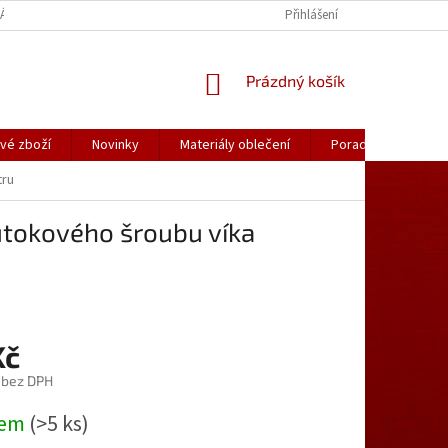
ÁLY OBLEČENÍ
PORADNA
KATALOGY (.PDF)
Přihlášení
OBCHODNÍ PODMÍ
NÁKUPNÍ
Prázdný košík
KOŠÍK
vé zboží
Novinky
Materiály oblečení
Poradna
Kon
tru
ůtokového šroubu víka
Kč
 bez DPH
dem
(>5 ks)