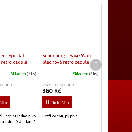
eer Special -
Schonberg - Save Water -
Další
 retro cedule
plechová retro cedule
produkt
m
40x32 cm Šetři vodou -
Skladem
(2 ks)
Skladem
(2 ks)
pij pivo!
bez DPH
297,52 Kč bez DPH
360 Kč
šíku
Do košíku
ál - zaplať jedno pivo
Šetři vodou, pij pivo!
ou a druhé dostaneš