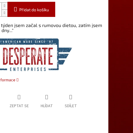
Přidat do košíku
 týden jsem začal s rumovou dietou, zatím jsem
 dny..."
informace
ZEPTAT SE
HLÍDAT
SDÍLET