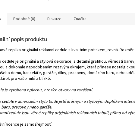
s
Podobné (8)
Diskuze
Značka
ailní popis produktu
ová replika originální reklamní cedule s kvalitním potiskem, rovná. Rozměr 
 cedule je originální a stylová dekorace, s detailní grafikou, věrností bare
nou a dokonale napodobeným rezavým okrajem, která přinese nostalgicko
ašeho domu, kanceláře, garáže, dílny, pracovny, domácího baru, nebo uděl
dárek pro vaše milé a blízké.
e je vyrobena z plechu, v rozích otvory na zavěšení.
o cedule v americkém stylu bude jistě krásným a stylovým doplňkem interi
, baru, pracovny nebo garáže.
amní cedule jsou věrné repliky originálních reklamních tabulí, přímo od výr
ální licence je samozřejmostí.