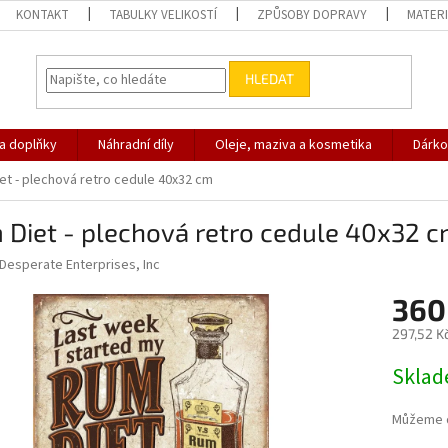
KONTAKT
TABULKY VELIKOSTÍ
ZPŮSOBY DOPRAVY
MATERI
HLEDAT
 a doplňky
Náhradní díly
Oleje, maziva a kosmetika
Dárko
et - plechová retro cedule 40x32 cm
Diet - plechová retro cedule 40x32 
Desperate Enterprises, Inc
360
297,52 K
Měrná
Skla
cena:
Můžeme d