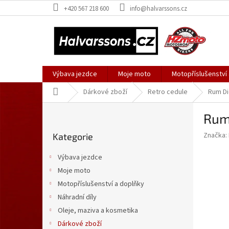
Přejít
+420 567 218 600
info@halvarssons.cz
na
obsah
Výbava jezdce
Moje moto
Motopříslušenství
Domů
Dárkové zboží
Retro cedule
Rum Di
P
Rum 
o
Přeskočit
s
Značka:
Kategorie
kategorie
t
r
Výbava jezdce
a
Moje moto
n
Motopříslušenství a doplňky
n
í
Náhradní díly
p
Oleje, maziva a kosmetika
a
Dárkové zboží