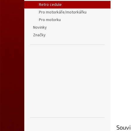
n
Retro cedule
e
Pro motorkáře/motorkářku
l
Pro motorku
Novinky
Značky
Souvi