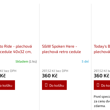
to Ride - plechová
S&W Spoken Here -
Today's B
 cedule 40x32 cm,
plechová retro cedule
plechová
40x32 cm
40x32 c
Skladem
(1 ks)
5 dní
 Kč bez DPH
297,52 Kč bez DPH
297,52 Kč 
 Kč
360 Kč
360 Kč
o košíku
Do košíku
Do ko
Pivní speci
za cenu dv
zdarma.