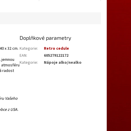
Doplňkové parametry
40 x 32 cm.
Kategorie
:
Retro cedule
EAN
:
605279122172
v, jemnou
Kategorie
:
Nápoje alko/nealko
u atmosféru
á radost
éru Vašeho
obce z USA.