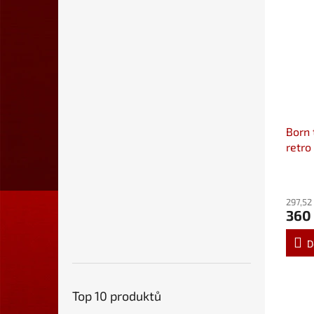
Born 
retro
297,52
360
D
Top 10 produktů