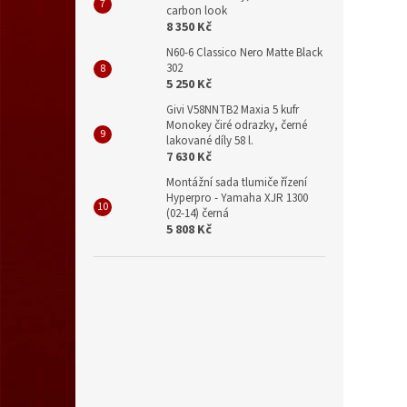
carbon look
8 350 Kč
N60-6 Classico Nero Matte Black
302
5 250 Kč
Givi V58NNTB2 Maxia 5 kufr
Monokey čiré odrazky, černé
lakované díly 58 l.
7 630 Kč
Montážní sada tlumiče řízení
Hyperpro - Yamaha XJR 1300
(02-14) černá
5 808 Kč