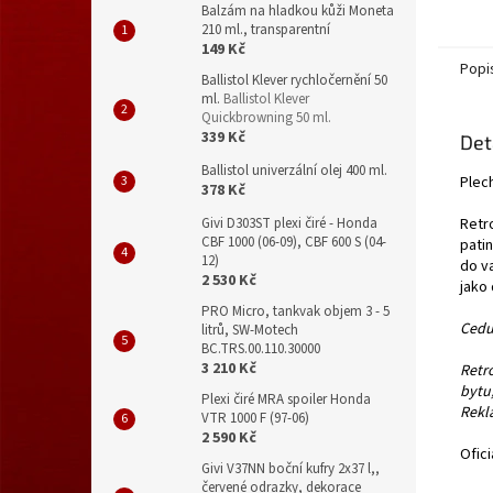
Balzám na hladkou kůži Moneta
210 ml., transparentní
149 Kč
Popi
Ballistol Klever rychločernění 50
ml.
Ballistol Klever
Quickbrowning 50 ml.
339 Kč
Det
Ballistol univerzální olej 400 ml.
Plech
378 Kč
Givi D303ST plexi čiré - Honda
Retro
CBF 1000 (06-09), CBF 600 S (04-
pati
12)
do v
2 530 Kč
jako 
PRO Micro, tankvak objem 3 - 5
Cedul
litrů, SW-Motech
BC.TRS.00.110.30000
3 210 Kč
Retr
bytu
Plexi čiré MRA spoiler Honda
Rekl
VTR 1000 F (97-06)
2 590 Kč
Ofici
Givi V37NN boční kufry 2x37 l,,
červené odrazky, dekorace