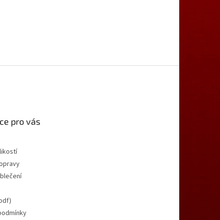
ce pro vás
ikostí
opravy
oblečení
pdf)
podmínky