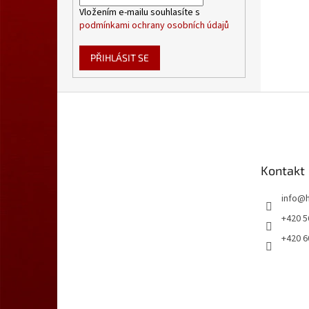
Vložením e-mailu souhlasíte s
podmínkami ochrany osobních údajů
PŘIHLÁSIT SE
Z
á
p
a
t
Kontakt
í
info
@
+420 5
+420 6