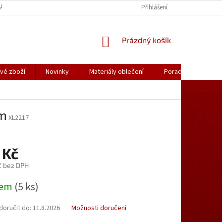
ÁLY OBLEČENÍ
PORADNA
KATALOGY (.PDF)
Přihlášení
OBCHODNÍ PODMÍ
NÁKUPNÍ
Prázdný košík
KOŠÍK
vé zboží
Novinky
Materiály oblečení
Poradna
Kon
cm
XL2217
 Kč
č bez DPH
dem
(5 ks)
oručit do:
11.8.2026
Možnosti doručení