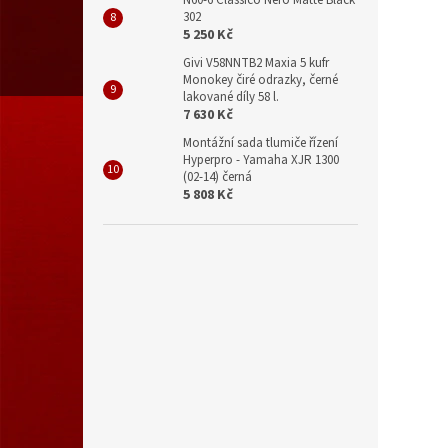
302
5 250 Kč
Givi V58NNTB2 Maxia 5 kufr
Monokey čiré odrazky, černé
lakované díly 58 l.
7 630 Kč
Montážní sada tlumiče řízení
Hyperpro - Yamaha XJR 1300
(02-14) černá
5 808 Kč