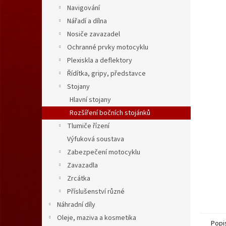
n
Navigování
e
Nářadí a dílna
l
Nosiče zavazadel
Ochranné prvky motocyklu
Plexiskla a deflektory
Řídítka, gripy, představce
Stojany
Hlavní stojany
Rozšíření bočních stojánků
Tlumiče řízení
Výfuková soustava
Zabezpečení motocyklu
Zavazadla
Zrcátka
Příslušenství různé
Náhradní díly
Oleje, maziva a kosmetika
Popi