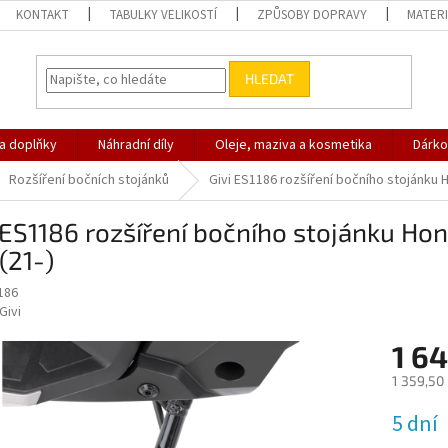
KONTAKT
TABULKY VELIKOSTÍ
ZPŮSOBY DOPRAVY
MATERI
HLEDAT
 a doplňky
Náhradní díly
Oleje, maziva a kosmetika
Dárko
Rozšíření bočních stojánků
Givi ES1186 rozšíření bočního stojánku H
 ES1186 rozšíření bočního stojánku Ho
(21-)
186
Givi
1 64
1 359,50
Měrná
5 dní
cena: