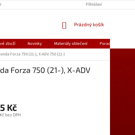
ÁLY OBLEČENÍ
PORADNA
KATALOGY (.PDF)
Přihlášení
OBCHODNÍ PODMÍ
NÁKUPNÍ
Prázdný košík
KOŠÍK
vé zboží
Novinky
Materiály oblečení
Poradna
Kon
onda Forza 750 (21-), X-ADV 750 (21-)
nda Forza 750 (21-), X-ADV
5 Kč
 Kč bez DPH