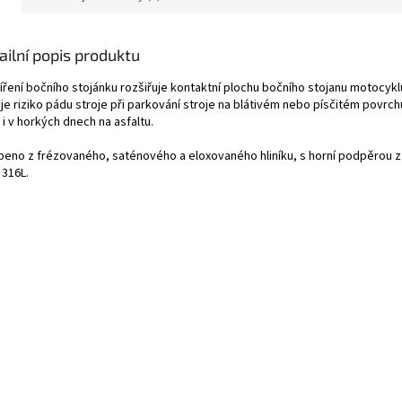
ailní popis produktu
íření bočního stojánku rozšiřuje kontaktní plochu bočního stojanu motocykl
je riziko pádu stroje při parkování stroje na blátivém nebo písčitém povrch
 i v horkých dnech na asfaltu.
beno z frézovaného, saténového a eloxovaného hliníku, s horní podpěrou 
 316L.