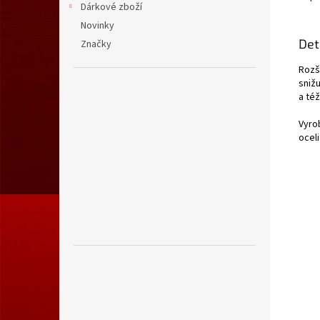
Dárkové zboží
Novinky
Det
Značky
Rozš
snižu
a též
Vyro
oceli