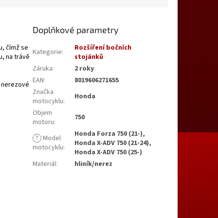
Doplňkové parametry
u, čímž se
Rozšíření bočních
Kategorie
:
u, na trávě
stojánků
Záruka
:
2 roky
EAN
:
8019606271655
z nerezové
Značka
Honda
motocyklu
:
Objem
750
motoru
:
Honda Forza 750 (21-),
?
Model
Honda X-ADV 750 (21-24),
motocyklu
:
Honda X-ADV 750 (25-)
Materiál
:
hliník/nerez