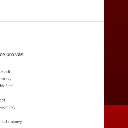
ce pro vás
ikostí
opravy
oblečení
pdf)
podmínky
í od smlouvy