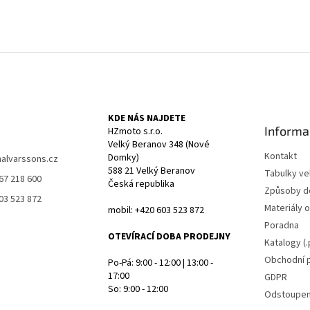
KDE NÁS NAJDETE
Informa
HZmoto s.r.o.
Velký Beranov 348 (Nové
Kontakt
Domky)
halvarssons.cz
588 21 Velký Beranov
Tabulky vel
67 218 600
Česká republika
Způsoby d
03 523 872
Materiály 
mobil: +420 603 523 872
Poradna
OTEVÍRACÍ DOBA PRODEJNY
Katalogy (.
Obchodní 
Po-Pá: 9:00 - 12:00 | 13:00 -
17:00
GDPR
So: 9:00 - 12:00
Odstoupen