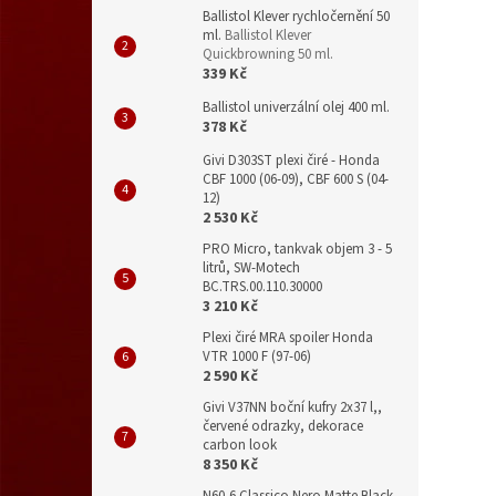
Ballistol Klever rychločernění 50
ml.
Ballistol Klever
Quickbrowning 50 ml.
339 Kč
Ballistol univerzální olej 400 ml.
378 Kč
Givi D303ST plexi čiré - Honda
CBF 1000 (06-09), CBF 600 S (04-
12)
2 530 Kč
PRO Micro, tankvak objem 3 - 5
litrů, SW-Motech
BC.TRS.00.110.30000
3 210 Kč
Plexi čiré MRA spoiler Honda
VTR 1000 F (97-06)
2 590 Kč
Givi V37NN boční kufry 2x37 l,,
červené odrazky, dekorace
carbon look
8 350 Kč
N60-6 Classico Nero Matte Black