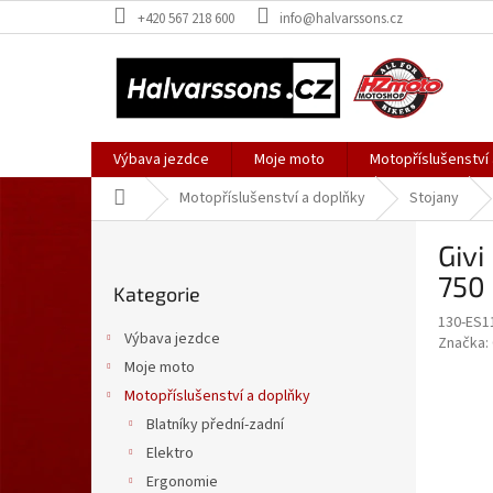
Přejít
+420 567 218 600
info@halvarssons.cz
na
obsah
Výbava jezdce
Moje moto
Motopříslušenství
Domů
Motopříslušenství a doplňky
Stojany
P
Givi
o
Přeskočit
s
750 
Kategorie
kategorie
t
130-ES1
r
Výbava jezdce
Značka:
a
Moje moto
n
Motopříslušenství a doplňky
n
í
Blatníky přední-zadní
p
Elektro
a
Ergonomie