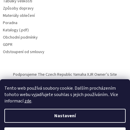
Tabulky velikostí
Způsoby dopravy
Materiály oblečení
Poradna
Katalogy (.pdf)
Obchodní podmínky
GDPR
Odstoupení od smlouvy
Podporujeme The Czech Republic Yamaha XJR Owner’s Site
Tento web používá soubory cookie. Dalším procházením
tohoto webu vyjadřujete souhlas s jejich používáním.. Více
informací
zde
.
Vytvořil Shoptet
Nastavení
Copyright 2026
Halvarssons.CZ
. Všechna práva vyhrazena.