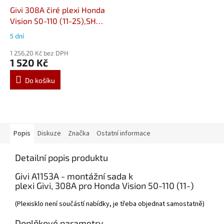
Givi 308A čiré plexi Honda
Vision 50-110 (11-25),SH
300i (07-14)
5 dní
1 256,20 Kč bez DPH
1 520 Kč
Do košíku
Popis
Diskuze
Značka
Ostatní informace
Detailní popis produktu
Givi A1153A - montážní sada k
plexi Givi, 308A pro Honda Vision 50-110 (11-)
(Plexisklo není součástí nabídky, je třeba objednat samostatně)
Doplňkové parametry