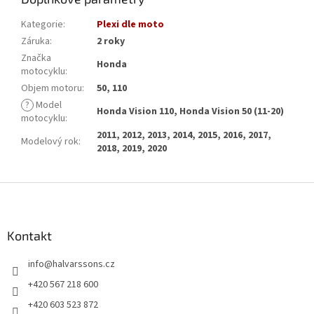
Kategorie
:
Plexi dle moto
Záruka
:
2 roky
Značka
Honda
motocyklu
:
Objem motoru
:
50, 110
?
Model
Honda Vision 110, Honda Vision 50 (11-20)
motocyklu
:
2011, 2012, 2013, 2014, 2015, 2016, 2017,
Modelový rok
:
2018, 2019, 2020
Z
á
p
a
Kontakt
t
info
@
halvarssons.cz
í
+420 567 218 600
+420 603 523 872