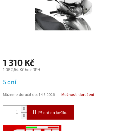
1 310 Kč
1 082,64 Kč bez DPH
Měrná
5 dní
cena:
Můžeme doručit do:
14.8.2026
Možnosti doručení
Přidat do košíku