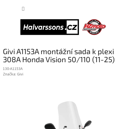
Přejít
NÁKUP
na
obsah
KOŠÍK
Givi A1153A montážní sada k plexi
308A Honda Vision 50/110 (11-25)
130-A1153A
Značka:
Givi