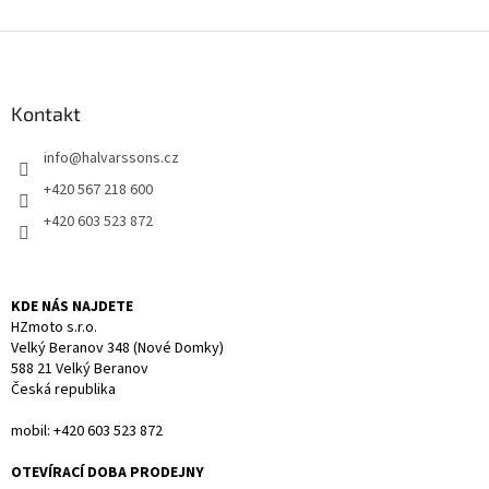
Z
á
p
a
Kontakt
t
info
@
halvarssons.cz
í
+420 567 218 600
+420 603 523 872
KDE NÁS NAJDETE
HZmoto s.r.o.
Velký Beranov 348 (Nové Domky)
588 21 Velký Beranov
Česká republika
mobil: +420 603 523 872
OTEVÍRACÍ DOBA PRODEJNY