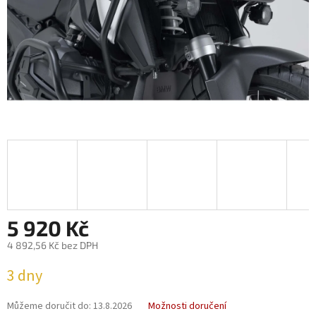
5 920 Kč
4 892,56 Kč bez DPH
Měrná
3 dny
cena:
Můžeme doručit do:
13.8.2026
Možnosti doručení