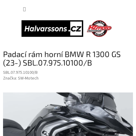
Přejít
NÁKUP
na
obsah
KOŠÍK
Padací rám horní BMW R 1300 GS
(23-) SBL.07.975.10100/B
SBL.07.975.10100/B
Značka:
SW-Motech