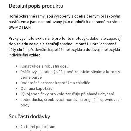
Detailní popis produktu
Horní ochranné rámy jsou vyrobeny z oceli s černým práškovým
nástřikem a jsou namontovány jako doplněk k ochrannému rámu
SW-MOTECH.
Prvky vyvinuté exkluzivně pro tento motocykl dokonale zapadají
do vzhledu vozidla a zaručují snadnou montáž. Horní ochranné
lišty chrání především kapotáž motocyklu a dodávají motocyklu
individuální vzhled.
Konstrukce z robustní oceli
Práškový lak odolný vůči povětrnostním vlivům a korozi v
černé barvě
Dodatečná ochrana kapotáže a chladiče
Ochrana kapotáže
Vývoj specifický pro kolo zaručuje přiléhavé uchycení
Jednoduchá, šroubovací montáž na originální upevňovací
body
Součástí dodávky
2 x Horní padací rám