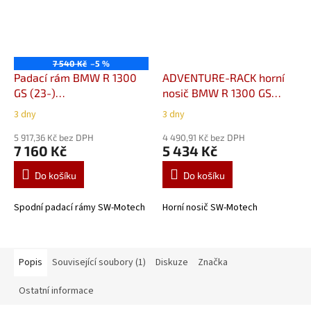
7 540 Kč
–5 %
Padací rám BMW R 1300
ADVENTURE-RACK horní
GS (23-)
nosič BMW R 1300 GS
SBL.07.975.10000/B
(23-) GPT.07.975.19003/B
3 dny
3 dny
5 917,36 Kč bez DPH
4 490,91 Kč bez DPH
7 160 Kč
5 434 Kč
Do košíku
Do košíku
Spodní padací rámy SW-Motech
Horní nosič SW-Motech
Popis
Související soubory (1)
Diskuze
Značka
Ostatní informace