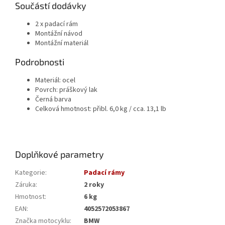
Součástí dodávky
2 x padací rám
Montážní návod
Montážní materiál
Podrobnosti
Materiál:
ocel
Povrch:
práškový lak
Černá
barva
Celková hmotnost:
přibl.
6,0 kg / cca.
13,1 lb
Doplňkové parametry
Kategorie
:
Padací rámy
Záruka
:
2 roky
Hmotnost
:
6 kg
EAN
:
4052572053867
Značka motocyklu
:
BMW