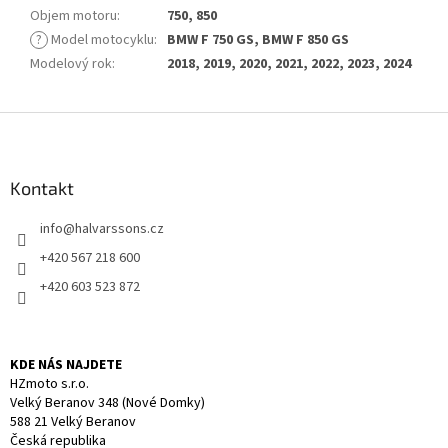
Objem motoru
:
750, 850
?
Model motocyklu
:
BMW F 750 GS, BMW F 850 GS
Modelový rok
:
2018, 2019, 2020, 2021, 2022, 2023, 2024
Z
á
p
a
Kontakt
t
info
@
halvarssons.cz
í
+420 567 218 600
+420 603 523 872
KDE NÁS NAJDETE
HZmoto s.r.o.
Velký Beranov 348 (Nové Domky)
588 21 Velký Beranov
Česká republika