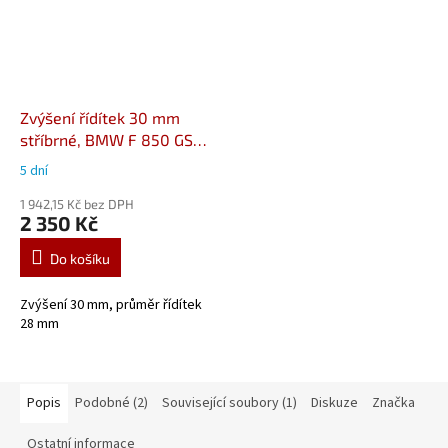
Zvýšení řídítek 30 mm
stříbrné, BMW F 850 GS
(17-) LEH.07.039.12800/S
5 dní
1 942,15 Kč bez DPH
2 350 Kč
Do košíku
Zvýšení 30 mm, průměr řídítek
28 mm
Popis
Podobné (2)
Související soubory (1)
Diskuze
Značka
Ostatní informace