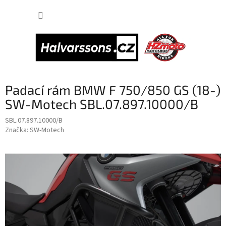
Přejít
NÁKUP
na
obsah
KOŠÍK
Padací rám BMW F 750/850 GS (18-)
SW-Motech SBL.07.897.10000/B
SBL.07.897.10000/B
Značka:
SW-Motech