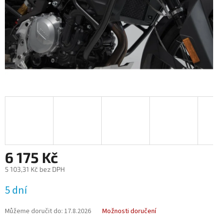
6 175 Kč
5 103,31 Kč bez DPH
Měrná
5 dní
cena:
Můžeme doručit do:
17.8.2026
Možnosti doručení