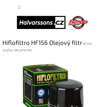
Přejít
NÁKUP
na
obsah
KOŠÍK
Hiflofiltro HF156 Olejový filtr
HF156
Značka:
HIFLOFILTRO