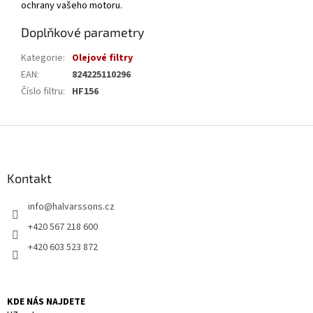
ochrany vašeho motoru.
Doplňkové parametry
Kategorie
:
Olejové filtry
EAN
:
824225110296
Číslo filtru
:
HF156
Z
á
p
a
Kontakt
t
info
@
halvarssons.cz
í
+420 567 218 600
+420 603 523 872
KDE NÁS NAJDETE