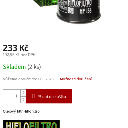
233 Kč
192,56 Kč bez DPH
Měrná
Skladem
(2 ks)
cena:
Můžeme doručit do:
11.8.2026
Možnosti doručení
Přidat do košíku
Olejový filtr Hiflofiltro