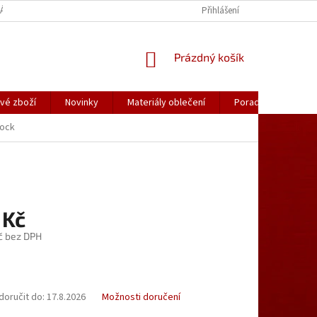
ÁLY OBLEČENÍ
PORADNA
KATALOGY (.PDF)
Přihlášení
OBCHODNÍ PODMÍ
NÁKUPNÍ
Prázdný košík
KOŠÍK
vé zboží
Novinky
Materiály oblečení
Poradna
Kon
lock
 Kč
č bez DPH
oručit do:
17.8.2026
Možnosti doručení