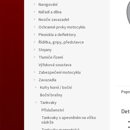
n
Navigování
e
Nářadí a dílna
l
Nosiče zavazadel
Ochranné prvky motocyklu
Plexiskla a deflektory
Řídítka, gripy, představce
Stojany
Tlumiče řízení
Výfuková soustava
Zabezpečení motocyklu
Zavazadla
Kufry horní / boční
Popi
Boční brašny
Tankvaky
Příslušenství
Det
Tankvaky s upevněním na víčko
nádrže