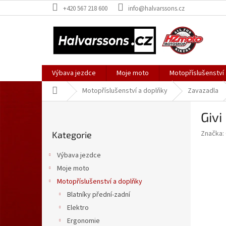
Přejít
+420 567 218 600
info@halvarssons.cz
na
obsah
Výbava jezdce
Moje moto
Motopříslušenství
Domů
Motopříslušenství a doplňky
Zavazadla
P
Givi
o
Přeskočit
s
Značka:
Kategorie
kategorie
t
r
Výbava jezdce
a
Moje moto
n
Motopříslušenství a doplňky
n
í
Blatníky přední-zadní
p
Elektro
a
Ergonomie