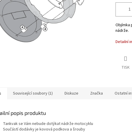
Objímka 
nádrže.
Detailní 
TISK
s
Související soubory (1)
Diskuze
Značka
Ostatní i
ailní popis produktu
Tankvak se Vám nebude dotýkat nádrže motocyklu
Součástí dodávky je kovová podkova a šrouby