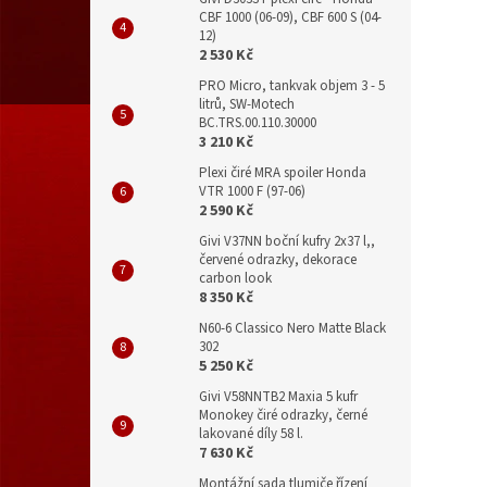
CBF 1000 (06-09), CBF 600 S (04-
12)
2 530 Kč
PRO Micro, tankvak objem 3 - 5
litrů, SW-Motech
BC.TRS.00.110.30000
3 210 Kč
Plexi čiré MRA spoiler Honda
VTR 1000 F (97-06)
2 590 Kč
Givi V37NN boční kufry 2x37 l,,
červené odrazky, dekorace
carbon look
8 350 Kč
N60-6 Classico Nero Matte Black
302
5 250 Kč
Givi V58NNTB2 Maxia 5 kufr
Monokey čiré odrazky, černé
lakované díly 58 l.
7 630 Kč
Montážní sada tlumiče řízení