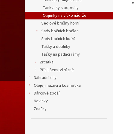
Tankvaky magnetické
Tankvaky s popruhy
Objímky na víčko nádrže
Sedlové brašny horní
Sady bočních brašen
Sady bočních kufrů
Tašky a doplňky
Tašky na padací rámy
Zrcátka
Příslušenství různé
Náhradní díly
Oleje, maziva a kosmetika
Dárkové zboží
Novinky
Značky