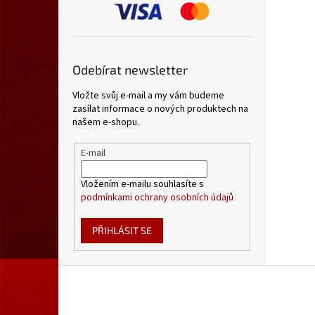
Odebírat newsletter
Vložte svůj e-mail a my vám budeme
zasílat informace o nových produktech na
našem e-shopu.
E-mail
Vložením e-mailu souhlasíte s
podmínkami ochrany osobních údajů
PŘIHLÁSIT SE
Z
á
p