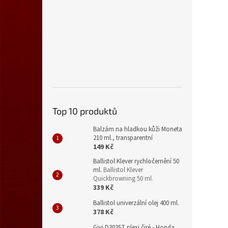
Top 10 produktů
Balzám na hladkou kůži Moneta
210 ml., transparentní
149 Kč
Ballistol Klever rychločernění 50
ml.
Ballistol Klever
Quickbrowning 50 ml.
339 Kč
Ballistol univerzální olej 400 ml.
378 Kč
Givi D303ST plexi čiré - Honda