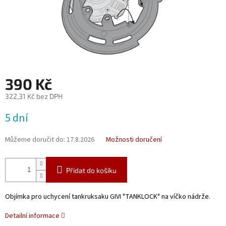
390 Kč
322,31 Kč bez DPH
Měrná
5 dní
cena:
Můžeme doručit do:
17.8.2026
Možnosti doručení
Přidat do košíku
Objímka pro uchycení tankruksaku GIVI "TANKLOCK" na víčko nádrže.
Detailní informace