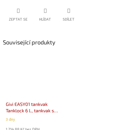
ZEPTAT SE
HLÍDAT
SDÍLET
Související produkty
Givi EASY01 tankvak
Tanklock 6 l., tankvak s
upevněním na víčko
3 dny
nádrže
1 214,88 Kč bez DPH