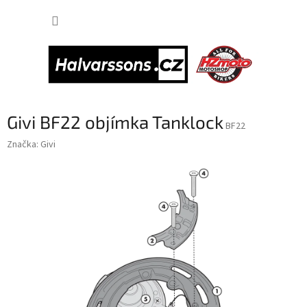
Přejít
NÁKUP
na
obsah
KOŠÍK
Givi BF22 objímka Tanklock
BF22
Značka:
Givi