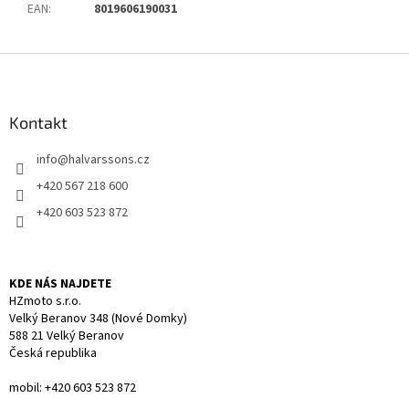
EAN
:
8019606190031
Z
á
p
a
Kontakt
t
info
@
halvarssons.cz
í
+420 567 218 600
+420 603 523 872
KDE NÁS NAJDETE
HZmoto s.r.o.
Velký Beranov 348 (Nové Domky)
588 21 Velký Beranov
Česká republika
mobil: +420 603 523 872