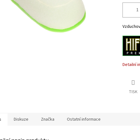
Vzduchový 
Detailní 
TISK
s
Diskuze
Značka
Ostatní informace