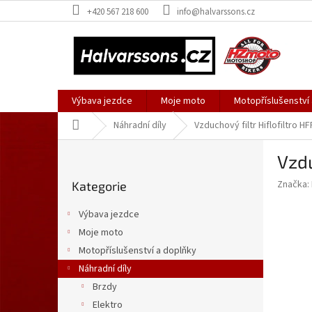
Přejít
+420 567 218 600
info@halvarssons.cz
na
obsah
Výbava jezdce
Moje moto
Motopříslušenství
Domů
Náhradní díly
Vzduchový filtr Hiflofiltro H
P
Vzdu
o
Přeskočit
s
Značka:
Kategorie
kategorie
t
r
Výbava jezdce
a
Moje moto
n
Motopříslušenství a doplňky
n
í
Náhradní díly
p
Brzdy
a
Elektro