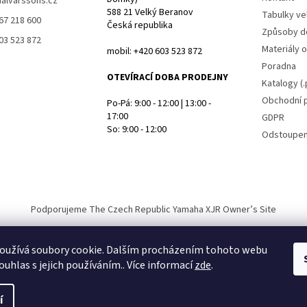
halvarssons.cz
588 21 Velký Beranov
Tabulky vel
67 218 600
Česká republika
Způsoby d
03 523 872
Materiály 
mobil: +420 603 523 872
Poradna
OTEVÍRACÍ DOBA PRODEJNY
Katalogy (.
Obchodní 
Po-Pá: 9:00 - 12:00 | 13:00 -
17:00
GDPR
So: 9:00 - 12:00
Odstoupen
Podporujeme The Czech Republic Yamaha XJR Owner’s Site
oužívá soubory cookie. Dalším procházením tohoto webu
ouhlas s jejich používáním.. Více informací
zde
.
a.
í