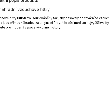
ailní popis produktu
náhradní vzduchové filtry
chové filtry Hiflofiltro jsou vyráběny tak, aby pasovaly do továrního vzduc
a jsou přímou náhradou za originální filtry. Filtrační médium nejvyšší kvalit
nuté pro moderní vysoce výkonné motory.