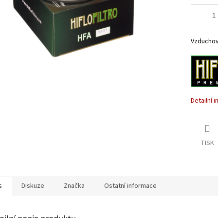
Vzduchový 
Detailní 
TISK
s
Diskuze
Značka
Ostatní informace