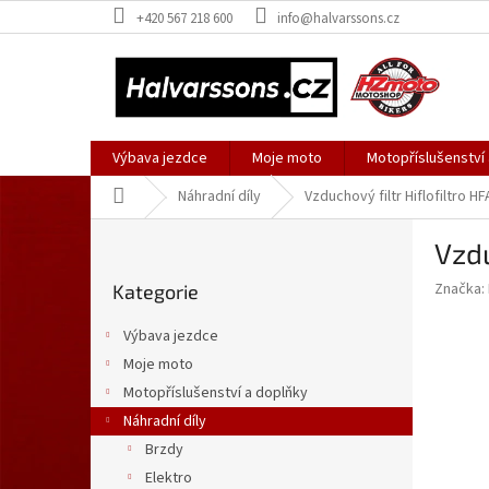
Přejít
+420 567 218 600
info@halvarssons.cz
na
obsah
Výbava jezdce
Moje moto
Motopříslušenství
Domů
Náhradní díly
Vzduchový filtr Hiflofiltro H
P
Vzdu
o
Přeskočit
s
Značka:
Kategorie
kategorie
t
r
Výbava jezdce
a
Moje moto
n
Motopříslušenství a doplňky
n
í
Náhradní díly
p
Brzdy
a
Elektro