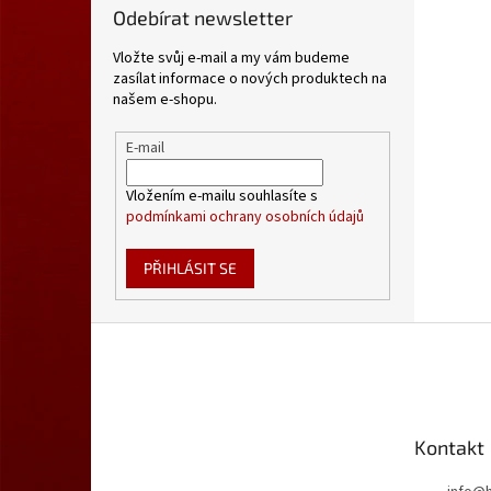
Odebírat newsletter
Vložte svůj e-mail a my vám budeme
zasílat informace o nových produktech na
našem e-shopu.
E-mail
Vložením e-mailu souhlasíte s
podmínkami ochrany osobních údajů
PŘIHLÁSIT SE
Z
á
p
a
t
Kontakt
í