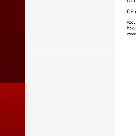
Det
OE 
Vzdu
boxu 
vyvi