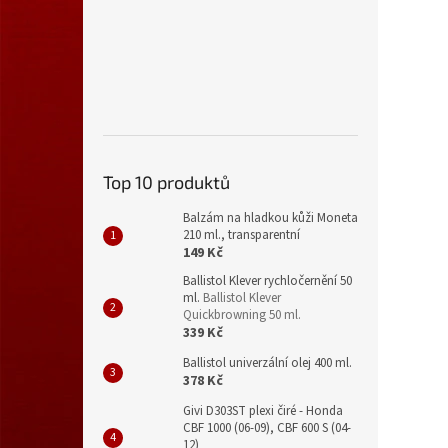
Top 10 produktů
Balzám na hladkou kůži Moneta
210 ml., transparentní
149 Kč
Ballistol Klever rychločernění 50
ml.
Ballistol Klever
Quickbrowning 50 ml.
339 Kč
Ballistol univerzální olej 400 ml.
378 Kč
Givi D303ST plexi čiré - Honda
CBF 1000 (06-09), CBF 600 S (04-
12)