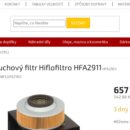
KONTAKT
TABULKY VELIKOSTÍ
ZPŮSOBY DOPRAVY
MATERI
HLEDAT
 a doplňky
Náhradní díly
Oleje, maziva a kosmetika
Dárko
FA2911
chový filtr Hiflofiltro HFA2911
HFA2911
HIFLOFILTRO
657
542,98 K
Měrná
3 dny
cena:
Můžeme d