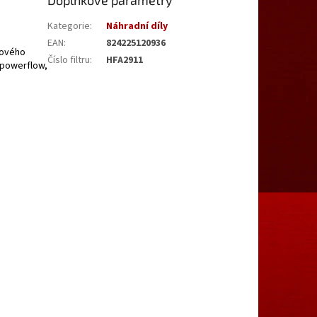
Doplňkové parametry
Kategorie
:
Náhradní díly
EAN
:
824225120936
hového
Číslo filtru
:
HFA2911
y powerflow,