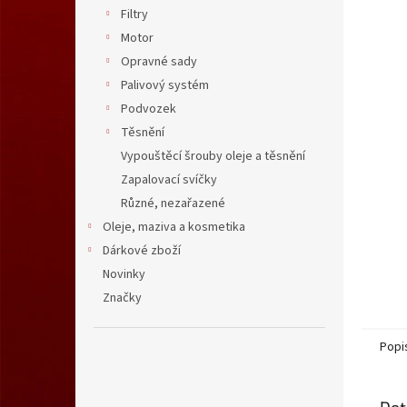
n
Filtry
e
Motor
l
Opravné sady
Palivový systém
Podvozek
Těsnění
Vypouštěcí šrouby oleje a těsnění
Zapalovací svíčky
Různé, nezařazené
Oleje, maziva a kosmetika
Dárkové zboží
Novinky
Značky
Popi