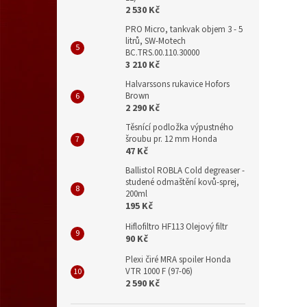
2 530 Kč
PRO Micro, tankvak objem 3 - 5
litrů, SW-Motech
BC.TRS.00.110.30000
3 210 Kč
Halvarssons rukavice Hofors
Brown
2 290 Kč
Těsnící podložka výpustného
šroubu pr. 12 mm Honda
47 Kč
Ballistol ROBLA Cold degreaser -
studené odmaštění kovů-sprej,
200ml
195 Kč
Hiflofiltro HF113 Olejový filtr
90 Kč
Plexi čiré MRA spoiler Honda
VTR 1000 F (97-06)
2 590 Kč