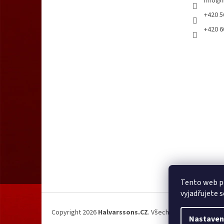
info
@
+420 5
+420 6
Tento web p
vyjadřujete s
Copyright 2026
Halvarssons.CZ
. Všechna práva vyhrazen
Nastaven