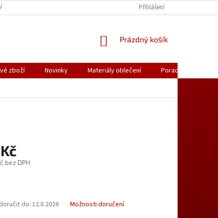
ÁLY OBLEČENÍ
PORADNA
KATALOGY (.PDF)
Přihlášení
OBCHODNÍ PODMÍ
NÁKUPNÍ
Prázdný košík
KOŠÍK
vé zboží
Novinky
Materiály oblečení
Poradna
Kon
 Kč
č bez DPH
oručit do:
12.8.2026
Možnosti doručení