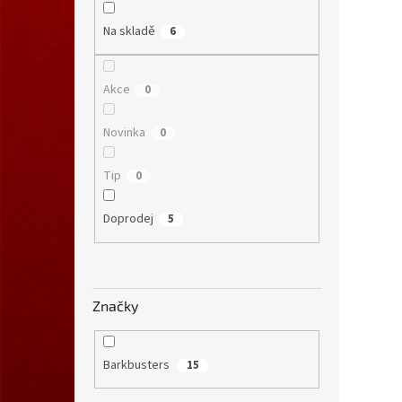
Na skladě
6
Akce
0
Novinka
0
Tip
0
Doprodej
5
Značky
Barkbusters
15