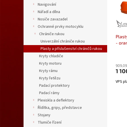
s
o
n
Navigování
p
d
e
Nářadí a dílna
r
u
l
o
k
Nosiče zavazadel
d
t
Ochranné prvky motocyklu
u
ů
Chrániče rukou
Plast
k
Univerzální chrániče rukou
- ora
t
Plasty a příslušenství chráničů rukou
VPS-
ů
Kryty chladiče
Kryty motoru
909,09
1 10
Kryty rámu
Kryty řetězu
VPS pl
Padací protektory
Padací rámy
Plexiskla a deflektory
Řídítka, gripy, představce
Stojany
Tlumiče řízení