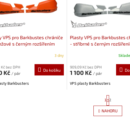
y VPS pro Barkbustes chrániče
Plasty VPS pro Barkbustes c
nžové s černým rozšířením
- stříbrné s černým rozšířen
003-00-OR
003-01-SL
3 dny
Sklad
 Kč bez DPH
909,09 Kč bez DPH
Do košíku
Do
0 Kč
1 100 Kč
/ pár
/ pár
asty Barkbusters
VPS plasty Barkbusters
S
1
2
t
r
O
NAHORU
á
v
n
l
k
á
o
d