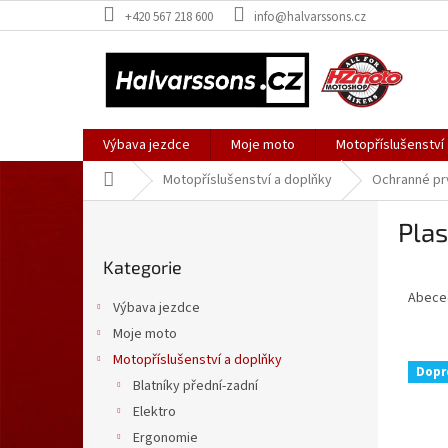
Přejít
+420 567 218 600
info@halvarssons.cz
na
obsah
Výbava jezdce
Moje moto
Motopříslušenství
Domů
Motopříslušenství a doplňky
Ochranné pr
P
Plas
o
Přeskočit
s
Kategorie
kategorie
Ř
t
a
r
Abece
Výbava jezdce
z
a
Moje moto
e
n
V
n
Motopříslušenství a doplňky
n
Dopr
ý
í
í
Blatníky přední-zadní
p
p
p
Elektro
i
r
a
Ergonomie