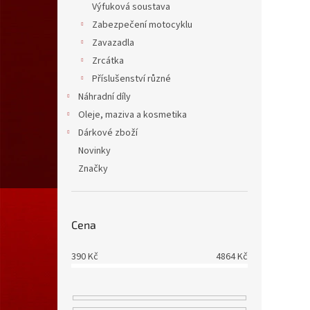
Výfuková soustava
Zabezpečení motocyklu
Zavazadla
Zrcátka
Příslušenství různé
Náhradní díly
Oleje, maziva a kosmetika
Dárkové zboží
Novinky
Značky
Cena
390
Kč
4864
Kč