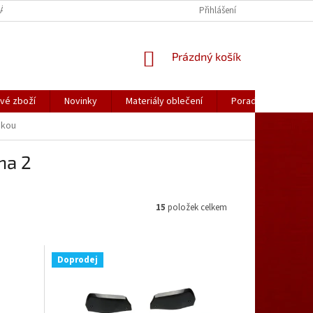
ÁLY OBLEČENÍ
PORADNA
KATALOGY (.PDF)
Přihlášení
OBCHODNÍ PODMÍ
NÁKUPNÍ
Prázdný košík
KOŠÍK
vé zboží
Novinky
Materiály oblečení
Poradna
Kon
ukou
ana 2
15
položek celkem
Doprodej