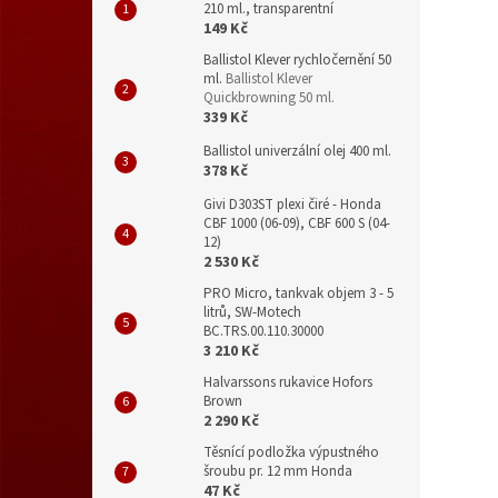
210 ml., transparentní
149 Kč
Ballistol Klever rychločernění 50
ml.
Ballistol Klever
Quickbrowning 50 ml.
339 Kč
Ballistol univerzální olej 400 ml.
378 Kč
Givi D303ST plexi čiré - Honda
CBF 1000 (06-09), CBF 600 S (04-
12)
2 530 Kč
PRO Micro, tankvak objem 3 - 5
litrů, SW-Motech
BC.TRS.00.110.30000
3 210 Kč
Halvarssons rukavice Hofors
Brown
2 290 Kč
Těsnící podložka výpustného
šroubu pr. 12 mm Honda
47 Kč