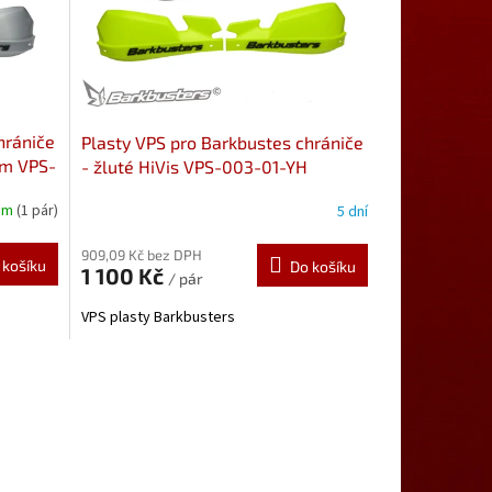
hrániče
Plasty VPS pro Barkbustes chrániče
ím VPS-
- žluté HiVis VPS-003-01-YH
em
(1 pár)
5 dní
909,09 Kč bez DPH
 košíku
Do košíku
1 100 Kč
/ pár
VPS plasty Barkbusters