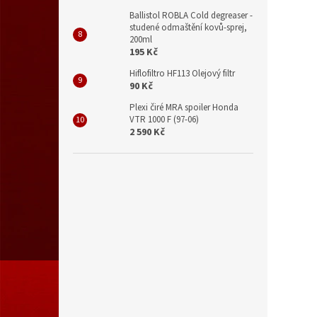
Ballistol ROBLA Cold degreaser -
studené odmaštění kovů-sprej,
200ml
195 Kč
Hiflofiltro HF113 Olejový filtr
90 Kč
Plexi čiré MRA spoiler Honda
VTR 1000 F (97-06)
2 590 Kč