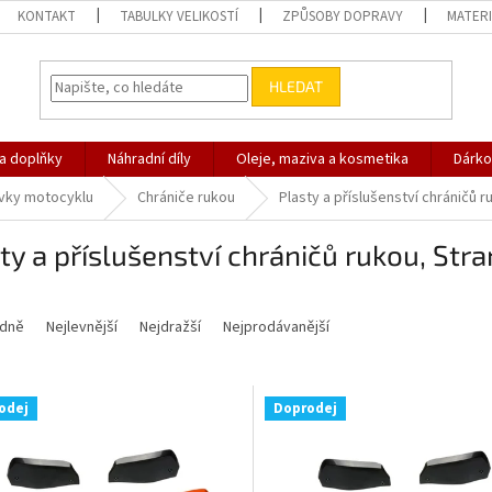
KONTAKT
TABULKY VELIKOSTÍ
ZPŮSOBY DOPRAVY
MATERI
HLEDAT
 a doplňky
Náhradní díly
Oleje, maziva a kosmetika
Dárko
vky motocyklu
Chrániče rukou
Plasty a příslušenství chráničů r
ty a příslušenství chráničů rukou
, Str
dně
Nejlevnější
Nejdražší
Nejprodávanější
odej
Doprodej