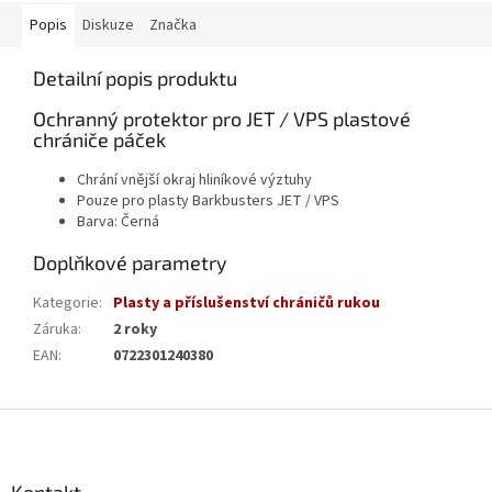
Popis
Diskuze
Značka
Detailní popis produktu
Ochranný protektor pro JET / VPS plastové
chrániče páček
Chrání vnější okraj hliníkové výztuhy
Pouze pro plasty Barkbusters JET / VPS
Barva: Černá
Doplňkové parametry
Kategorie
:
Plasty a příslušenství chráničů rukou
Záruka
:
2 roky
EAN
:
0722301240380
Z
á
p