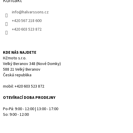
a
Kontakt
t
info
@
halvarssons.cz
í
+420 567 218 600
+420 603 523 872
KDE NÁS NAJDETE
HZmoto s.r.o.
Velký Beranov 348 (Nové Domky)
588 21 Velký Beranov
Česká republika
mobil: +420 603 523 872
OTEVÍRACÍ DOBA PRODEJNY
Po-Pá: 9:00 - 12:00 | 13:00 - 17:00
So: 9:00 - 12:00