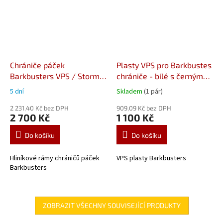
Chrániče páček
Plasty VPS pro Barkbustes
Barkbusters VPS / Storm
chrániče - bílé s černým
BHG-018-04-NP
Honda XL
rozšířením VPS-003-01-
5 dní
Skladem
(1 pár)
600/650/700 V Transalp
WH
2 231,40 Kč bez DPH
909,09 Kč bez DPH
2 700 Kč
1 100 Kč
Do košíku
Do košíku
Hliníkové rámy chráničů páček
VPS plasty Barkbusters
Barkbusters
ZOBRAZIT VŠECHNY SOUVISEJÍCÍ PRODUKTY