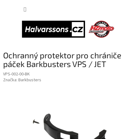
Přejít
NÁKUP
na
obsah
KOŠÍK
Ochranný protektor pro chrániče
páček Barkbusters VPS / JET
VPS-002-00-BK
Značka:
Barkbusters