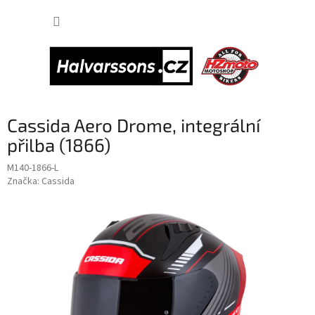
Přejít
NÁKUP
na
obsah
KOŠÍK
Cassida Aero Drome, integrální
přilba (1866)
M140-1866-L
Značka:
Cassida