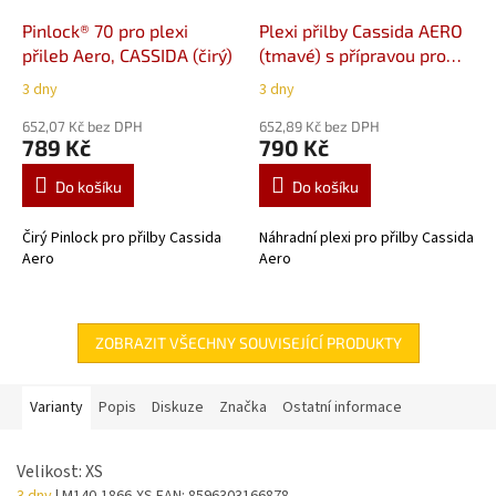
Pinlock® 70 pro plexi
Plexi přilby Cassida AERO
přileb Aero, CASSIDA (čirý)
(tmavé) s přípravou pro
Pinlock
3 dny
3 dny
652,07 Kč bez DPH
652,89 Kč bez DPH
789 Kč
790 Kč
Do košíku
Do košíku
Čirý Pinlock pro přilby Cassida
Náhradní plexi pro přilby Cassida
Aero
Aero
ZOBRAZIT VŠECHNY SOUVISEJÍCÍ PRODUKTY
Varianty
Popis
Diskuze
Značka
Ostatní informace
Velikost: XS
3 dny
| M140-1866-XS
EAN:
8596303166878