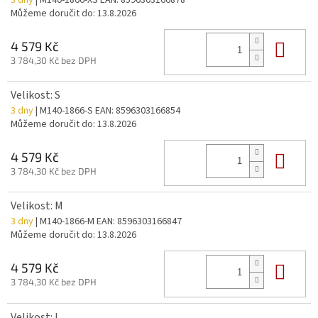
Můžeme doručit do:
13.8.2026
Do 
4 579 Kč
3 784,30 Kč bez DPH
Velikost: S
3 dny
| M140-1866-S
EAN:
8596303166854
Můžeme doručit do:
13.8.2026
Do 
4 579 Kč
3 784,30 Kč bez DPH
Velikost: M
3 dny
| M140-1866-M
EAN:
8596303166847
Můžeme doručit do:
13.8.2026
Do 
4 579 Kč
3 784,30 Kč bez DPH
Velikost: L