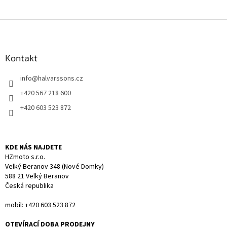
Z
á
p
a
Kontakt
t
info
@
halvarssons.cz
í
+420 567 218 600
+420 603 523 872
KDE NÁS NAJDETE
HZmoto s.r.o.
Velký Beranov 348 (Nové Domky)
588 21 Velký Beranov
Česká republika
mobil: +420 603 523 872
OTEVÍRACÍ DOBA PRODEJNY