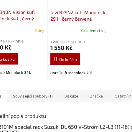
E340N Vision kufr
Givi B29N2 kufr Monolock
ock 34 l., černý
29 l., černý červené
né odrazky
odrazky
3 dny
Skladem
(1 ks)
03 Kč bez DPH
1 280,99 Kč bez DPH
0 Kč
1 550 Kč
o košíku
Do košíku
kufr Monolock 34 l.
Horní kufr Monolock 29 l.
s
Související soubory (1)
Diskuze
Značka
Ostatní i
ailní popis produktu
3101M special rack Suzuki DL 650 V-Strom L2-L3 (11-16) 