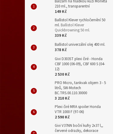
Balzám na hladkou kůži Moneta
210 ml., transparentní
149 Kč
Ballistol Klever rychločernění 50
ml.
Ballistol Klever
Quickbrowning 50 ml.
339 Kč
Ballistol univerzální olej 400 ml.
378 Kč
Givi D303ST plexi čiré - Honda
CBF 1000 (06-09), CBF 600 S (04-
12)
2 530 Kč
PRO Micro, tankvak objem 3 - 5
litrů, SW-Motech
BC.TRS.00.110.30000
3 210 Kč
Plexi čiré MRA spoiler Honda
VTR 1000 F (97-06)
2 590 Kč
Givi V37NN boční kufry 2x37 l,,
červené odrazky, dekorace