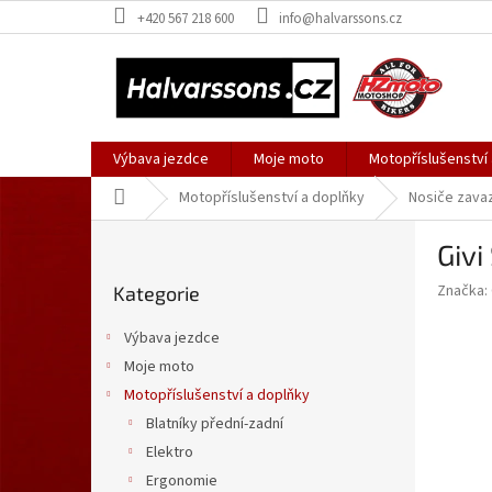
Přejít
+420 567 218 600
info@halvarssons.cz
na
obsah
Výbava jezdce
Moje moto
Motopříslušenství
Domů
Motopříslušenství a doplňky
Nosiče zava
P
Givi
o
Přeskočit
s
Značka:
Kategorie
kategorie
t
r
Výbava jezdce
a
Moje moto
n
Motopříslušenství a doplňky
n
í
Blatníky přední-zadní
p
Elektro
a
Ergonomie