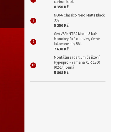
carbon look
8 350 Kč
N60-6 Classico Nero Matte Black
302
5 250 Kč
Givi V58NNTB2 Maxia 5 kufr
Monokey čiré odrazky, černé
lakované díly 58 l.
7 630 Kč
Montážní sada tlumiče řízení
Hyperpro - Yamaha XJR 1300
(02-14) černá
5 808 Kč