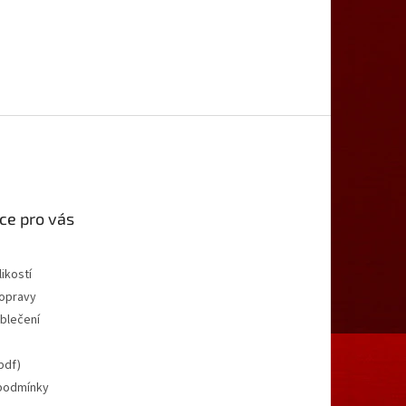
ce pro vás
ikostí
opravy
oblečení
pdf)
podmínky