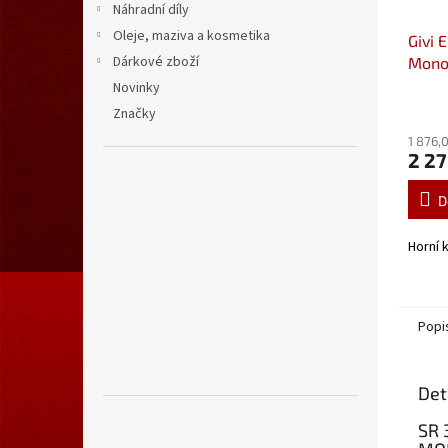
Náhradní díly
Oleje, maziva a kosmetika
Givi 
Dárkové zboží
Monol
červe
Novinky
Značky
1 876,
2 27
D
Horní 
Popi
Det
SR 