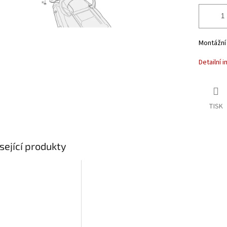
Montážní
Detailní 
TISK
sející produkty