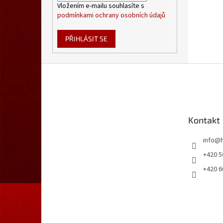
Vložením e-mailu souhlasíte s
podmínkami ochrany osobních údajů
PŘIHLÁSIT SE
Z
á
p
a
t
Kontakt
í
info
@
+420 5
+420 6