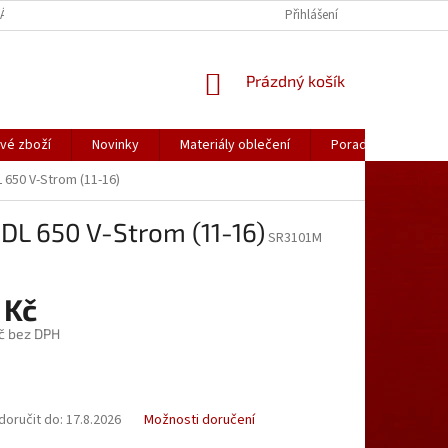
ÁLY OBLEČENÍ
PORADNA
KATALOGY (.PDF)
Přihlášení
OBCHODNÍ PODMÍ
NÁKUPNÍ
Prázdný košík
KOŠÍK
vé zboží
Novinky
Materiály oblečení
Poradna
Kon
 650 V-Strom (11-16)
DL 650 V-Strom (11-16)
SR3101M
 Kč
č bez DPH
oručit do:
17.8.2026
Možnosti doručení