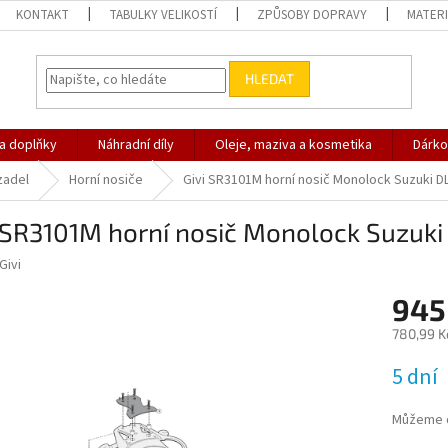
KONTAKT
TABULKY VELIKOSTÍ
ZPŮSOBY DOPRAVY
MATERI
HLEDAT
 a doplňky
Náhradní díly
Oleje, maziva a kosmetika
Dárko
zadel
Horní nosiče
Givi SR3101M horní nosič Monolock Suzuki DL
 SR3101M horní nosič Monolock Suzuki 
Givi
945
780,99 K
Měrná
5 dní
cena:
Můžeme d