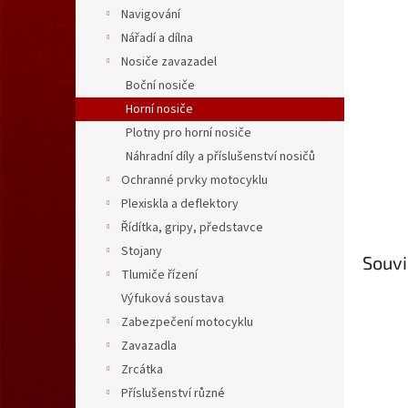
n
Navigování
e
Nářadí a dílna
l
Nosiče zavazadel
Boční nosiče
Horní nosiče
Plotny pro horní nosiče
Náhradní díly a příslušenství nosičů
Ochranné prvky motocyklu
Plexiskla a deflektory
Řídítka, gripy, představce
Stojany
Souvi
Tlumiče řízení
Výfuková soustava
Zabezpečení motocyklu
Zavazadla
Zrcátka
Příslušenství různé