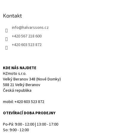
á
p
a
Kontakt
t
info
@
halvarssons.cz
í
+420 567 218 600
+420 603 523 872
KDE NÁS NAJDETE
HZmoto s.r.o.
Velký Beranov 348 (Nové Domky)
588 21 Velký Beranov
Česká republika
mobil: +420 603 523 872
OTEVÍRACÍ DOBA PRODEJNY
Po-Pá: 9:00 - 12:00 | 13:00 - 17:00
So: 9:00 - 12:00