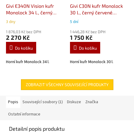
Givi E340N Vision kufr
Givi C30N kufr Monolock
Monolock 34 l., černý
30 l., černý červené
červené odrazky
odrazky
3 dny
5 dní
1 876,03 Kč bez DPH
1 446,28 Kč bez DPH
2 270 Kč
1 750 Kč
Do košíku
Do košíku
Horní kufr Monolock 34 l.
Horní kufr Monolock 30 l.
ZOBRAZIT VŠECHNY SOUVISEJÍCÍ PRODUKTY
Popis
Související soubory (1)
Diskuze
Značka
Ostatní informace
Detailní popis produktu