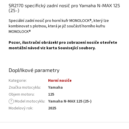
SR2170 specifický zadní nosič pro Yamaha N-MAX 125
(25-)
Speciální zadní nosič pro horní kufr MONOLOCK®, který lze
kombinovat s plotnou, která je již součástí horního kufru
MONOLOCK®
Pozor, ilustrační obrázek! pro zobrazení nosiče otevřete
montážní návod viz karta Související soubory.
Doplňkové parametry
Kategorie
:
Horní nosiče
Značka motocyklu
:
Yamaha
Objem motoru
:
125
?
Model motocyklu
:
Yamaha N-MAX 125 (25-)
Modelový rok
:
2025
Z