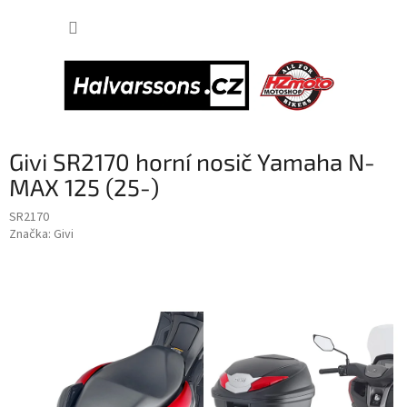
Přejít
NÁKUP
na
obsah
KOŠÍK
Givi SR2170 horní nosič Yamaha N-
MAX 125 (25-)
SR2170
Značka:
Givi