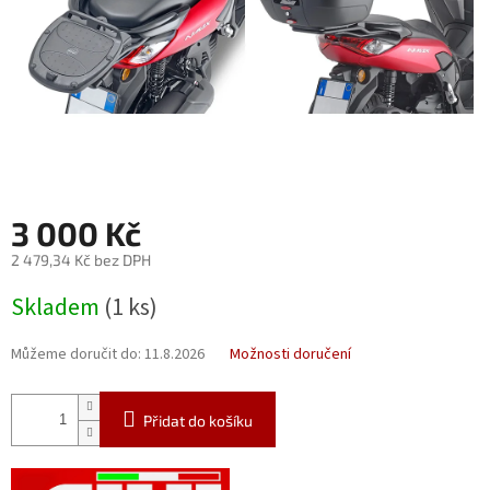
3 000 Kč
2 479,34 Kč bez DPH
Měrná
Skladem
(1 ks)
cena:
Můžeme doručit do:
11.8.2026
Možnosti doručení
Přidat do košíku