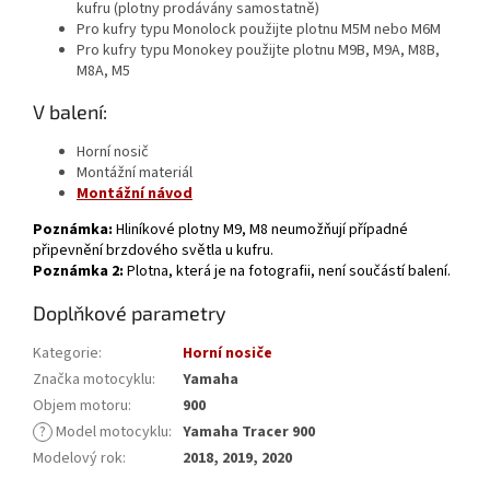
kufru (plotny prodávány samostatně)
Pro kufry typu Monolock použijte plotnu M5M nebo M6M
Pro kufry typu Monokey použijte plotnu M9B, M9A, M8B,
M8A, M5
V balení:
Horní nosič
Montážní materiál
Montážní návod
Poznámka:
Hliníkové plotny M9, M8 neumožňují případné
připevnění brzdového světla u kufru.
Poznámka 2:
Plotna, která je na fotografii, není součástí balení.
Doplňkové parametry
Kategorie
:
Horní nosiče
Značka motocyklu
:
Yamaha
Objem motoru
:
900
?
Model motocyklu
:
Yamaha Tracer 900
Modelový rok
:
2018, 2019, 2020