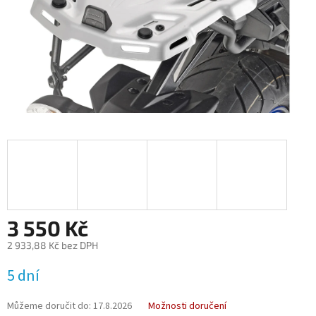
3 550 Kč
2 933,88 Kč bez DPH
Měrná
5 dní
cena:
Můžeme doručit do:
17.8.2026
Možnosti doručení