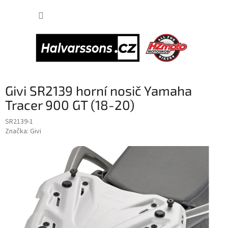
Přejít
NÁKUP
na
obsah
KOŠÍK
Givi SR2139 horní nosič Yamaha
Tracer 900 GT (18-20)
SR2139-1
Značka:
Givi