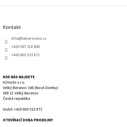
Z
á
p
a
Kontakt
t
info
@
halvarssons.cz
í
+420 567 218 600
+420 603 523 872
KDE NÁS NAJDETE
HZmoto s.r.o.
Velký Beranov 348 (Nové Domky)
588 21 Velký Beranov
Česká republika
mobil: +420 603 523 872
OTEVÍRACÍ DOBA PRODEJNY