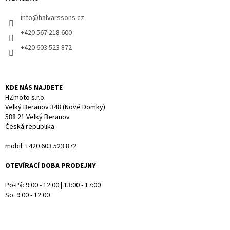
t
info
@
halvarssons.cz
í
+420 567 218 600
+420 603 523 872
KDE NÁS NAJDETE
HZmoto s.r.o.
Velký Beranov 348 (Nové Domky)
588 21 Velký Beranov
Česká republika
mobil: +420 603 523 872
OTEVÍRACÍ DOBA PRODEJNY
Po-Pá: 9:00 - 12:00 | 13:00 - 17:00
So: 9:00 - 12:00