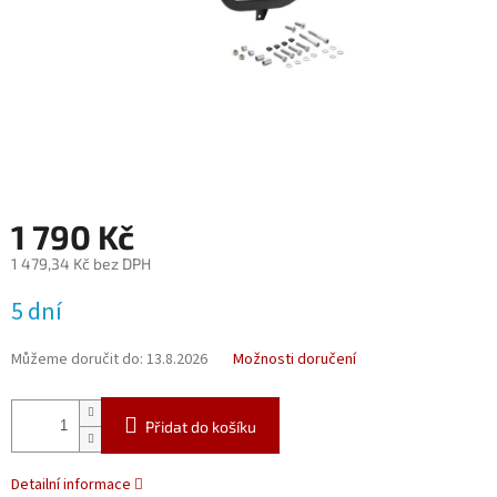
1 790 Kč
1 479,34 Kč bez DPH
Měrná
5 dní
cena:
Můžeme doručit do:
13.8.2026
Možnosti doručení
Přidat do košíku
Detailní informace