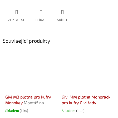
ZEPTAT SE
HLÍDAT
SDÍLET
Související produkty
Givi M3 plotna pro kufry
Givi MM plotna Monorack
Monokey
Montáž na
pro kufry Givi řady
nosiče s označením "***F"
MONOLOCK
Montáž na
Skladem
(1 ks)
Skladem
(1 ks)
nosiče s označením "***F"