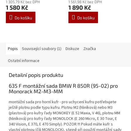
1 305,79 Kč bez DPH
1 561,98 Kč bez DPH
1 580 Kč
1 890 Kč
Do košíku
Do košíku
Popis
Související soubory (1)
Diskuze
Značka
Ostatní informace
Detailní popis produktu
635 F montážní sada BMW R 850R (95-02) pro
Monorack M2-M3-MM
montážní sada pro horní kufr - pro uchycení kufru potřebujete
ještě plotnu podle typu kufru. Plotnu M2 (hliníková) nebo M3
(plastová) pro kufry řady MONOKEY (E 52 Maxia, V 46), plotnu MM
(hliníková) pro kufry řady MONOLOCK (E 260 Micro, E 30 Tour, E
340 Vision, E 370, E 470 Simply). POZOR !!! Pokud máte kufr s
vlastní plotnou (čili MONOLOCK), stejně při použití montážní sady