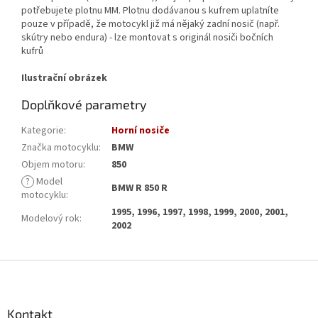
potřebujete plotnu MM. Plotnu dodávanou s kufrem uplatníte
pouze v případě, že motocykl již má nějaký zadní nosič (např.
skútry nebo endura) - lze montovat s originál nosiči bočních
kufrů
Ilustrační obrázek
Doplňkové parametry
Kategorie
:
Horní nosiče
Značka motocyklu
:
BMW
Objem motoru
:
850
?
Model
BMW R 850 R
motocyklu
:
1995, 1996, 1997, 1998, 1999, 2000, 2001,
Modelový rok
:
2002
Z
á
p
a
Kontakt