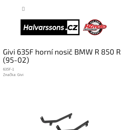
Přejít
NÁKUP
na
obsah
KOŠÍK
Givi 635F horní nosič BMW R 850 R
(95-02)
635F-1
Značka:
Givi