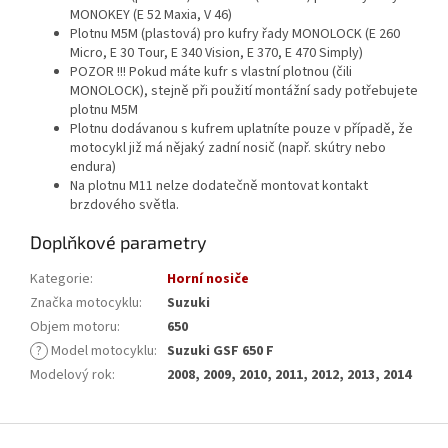
MONOKEY (E 52 Maxia, V 46)
Plotnu M5M (plastová) pro kufry řady MONOLOCK (E 260
Micro, E 30 Tour, E 340 Vision, E 370, E 470 Simply)
POZOR !!! Pokud máte kufr s vlastní plotnou (čili
MONOLOCK), stejně při použití montážní sady potřebujete
plotnu M5M
Plotnu dodávanou s kufrem uplatníte pouze v případě, že
motocykl již má nějaký zadní nosič (např. skútry nebo
endura)
Na plotnu M11 nelze dodatečně montovat kontakt
brzdového světla.
Doplňkové parametry
Kategorie
:
Horní nosiče
Značka motocyklu
:
Suzuki
Objem motoru
:
650
?
Model motocyklu
:
Suzuki GSF 650 F
Modelový rok
:
2008, 2009, 2010, 2011, 2012, 2013, 2014
Z