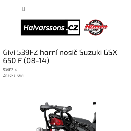
Přejít
NÁKUP
na
obsah
KOŠÍK
Givi 539FZ horní nosič Suzuki GSX
650 F (08-14)
539FZ-4
Značka:
Givi