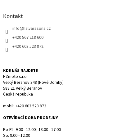
á
p
a
Kontakt
t
info
@
halvarssons.cz
í
+420 567 218 600
+420 603 523 872
KDE NÁS NAJDETE
HZmoto s.r.o.
Velký Beranov 348 (Nové Domky)
588 21 Velký Beranov
Česká republika
mobil: +420 603 523 872
OTEVÍRACÍ DOBA PRODEJNY
Po-Pá: 9:00 - 12:00 | 13:00 - 17:00
So: 9:00 - 12:00