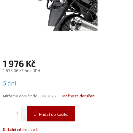
1 976 Kč
1 633,06 Kč bez DPH
Měrná
5 dní
cena:
Můžeme doručit do:
17.8.2026
Možnosti doručení
Přidat do košíku
Detailní informace