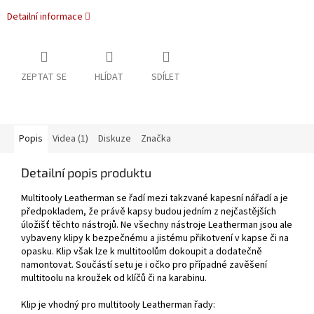
Detailní informace
ZEPTAT SE
HLÍDAT
SDÍLET
Popis
Videa (1)
Diskuze
Značka
Detailní popis produktu
Multitooly Leatherman se řadí mezi takzvané kapesní nářadí a je
předpokladem, že právě kapsy budou jedním z nejčastějších
úložišť těchto nástrojů. Ne všechny nástroje Leatherman jsou ale
vybaveny klipy k bezpečnému a jistému přikotvení v kapse či na
opasku. Klip však lze k multitoolům dokoupit a dodatečně
namontovat. Součástí setu je i očko pro případné zavěšení
multitoolu na kroužek od klíčů či na karabinu.
Klip je vhodný pro multitooly Leatherman řady: