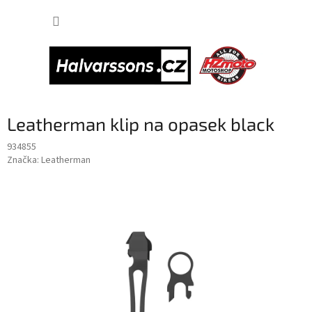
Přejít
NÁKUP
na
obsah
KOŠÍK
Leatherman klip na opasek black
934855
Značka:
Leatherman