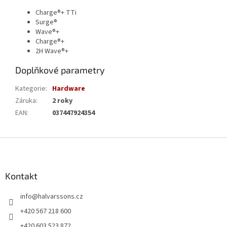
Charge®+ TTi
Surge®
Wave®+
Charge®+
2H Wave®+
Doplňkové parametry
Kategorie
:
Hardware
Záruka
:
2 roky
EAN
:
037447924354
Z
á
p
a
Kontakt
t
info
@
halvarssons.cz
í
+420 567 218 600
+420 603 523 872