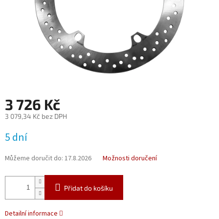
3 726 Kč
3 079,34 Kč bez DPH
Měrná
5 dní
cena:
Můžeme doručit do:
17.8.2026
Možnosti doručení
Přidat do košíku
Detailní informace