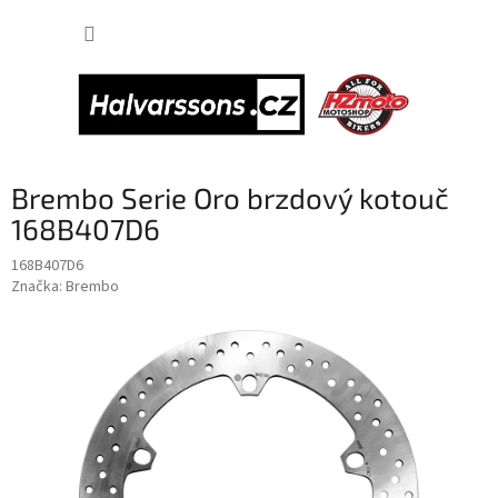
Přejít
NÁKUP
na
obsah
KOŠÍK
Brembo Serie Oro brzdový kotouč
168B407D6
168B407D6
Značka:
Brembo