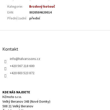
Kategorie
:
Brzdový kotouč
EAN
:
8020584620014
Přední/zadní
:
přední
Z
á
p
a
Kontakt
t
info
@
halvarssons.cz
í
+420 567 218 600
+420 603 523 872
KDE NÁS NAJDETE
HZmoto s.r.o.
Velký Beranov 348 (Nové Domky)
588 21 Velký Beranov