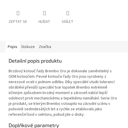
ZEPTAT SE
HLÍDAT
SDÍLET
Popis
Diskuze
Značka
Detailní popis produktu
Brzdový kotouč řady Brembo Oro je dokonale zaměnitelný s
OEM kotoučem. Pevné kotouče řady Oro jsou vyrobeny z
nerezové oceli v jednom odlitku. Díky speciální studii tolerancí
obrábění přenáší speciální tvar lopatek Brembo extrémně
účinným způsobem brzdný moment a zároveň nabízí lepší
odolnost proti mechanickému a tepelnému namáhání. Serie Oro
je produkt, se kterým Brembo vstoupilo na závodní scénu v
polovině sedmdesátých let a rychle se etablovalo jako
referenční bod v sektoru, pokud jde o disky.
Doplňkové parametry