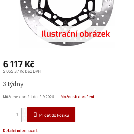
6 117 Kč
5 055,37 Kč bez DPH
Měrná
3 týdny
cena:
Můžeme doručit do:
8.9.2026
Možnosti doručení
Přidat do košíku
Detailní informace