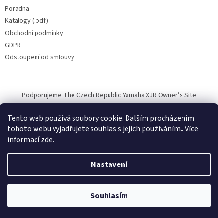
Poradna
Katalogy (.pdf)
Obchodní podmínky
GDPR
Odstoupení od smlouvy
Podporujeme The Czech Republic Yamaha XJR Owner’s Site
Tento web používá soubory cookie. Dalším procházením
tohoto webu vyjadřujete souhlas s jejich používáním.. Více
informací
zde
.
Vytvořil Shoptet
Nastavení
Copyright 2026
Halvarssons.CZ
. Všechna práva vyhrazena.
Souhlasím