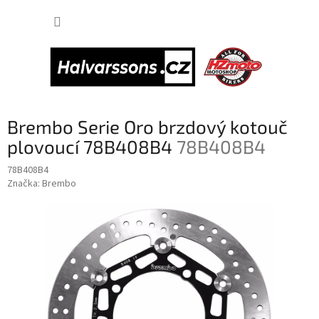
Přejít
NÁKUP
na
obsah
KOŠÍK
Brembo Serie Oro brzdový kotouč
plovoucí 78B408B4
78B408B4
78B408B4
Značka:
Brembo