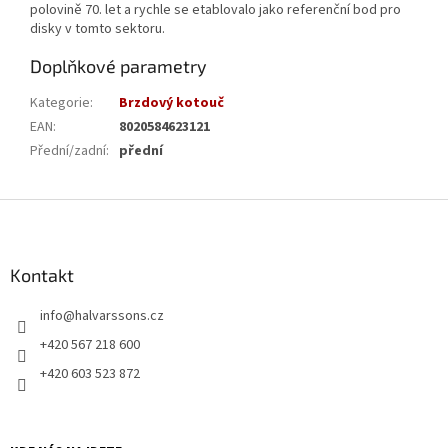
polovině 70. let a rychle se etablovalo jako referenční bod pro
disky v tomto sektoru.
Doplňkové parametry
Kategorie
:
Brzdový kotouč
EAN
:
8020584623121
Přední/zadní
:
přední
Z
á
p
a
Kontakt
t
info
@
halvarssons.cz
í
+420 567 218 600
+420 603 523 872