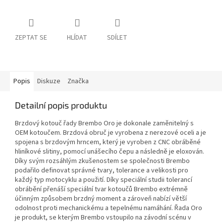
ZEPTAT SE
HLÍDAT
SDÍLET
Popis
Diskuze
Značka
Detailní popis produktu
Brzdový kotouč řady Brembo Oro je dokonale zaměnitelný s
OEM kotoučem. Brzdová obruč je vyrobena z nerezové oceli a je
spojena s brzdovým hrncem, který je vyroben z CNC obráběné
hliníkové slitiny, pomocí unášecího čepu a následně je eloxován.
Díky svým rozsáhlým zkušenostem se společnosti Brembo
podařilo definovat správné tvary, tolerance a velikosti pro
každý typ motocyklu a použití. Díky speciální studii tolerancí
obrábění přenáší speciální tvar kotoučů Brembo extrémně
účinným způsobem brzdný moment a zároveň nabízí větší
odolnost proti mechanickému a tepelnému namáhání. Řada Oro
je produkt, se kterým Brembo vstoupilo na závodní scénu v