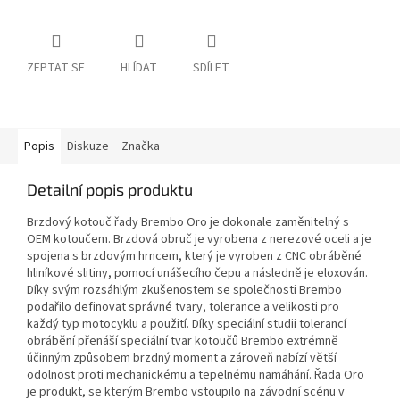
ZEPTAT SE
HLÍDAT
SDÍLET
Popis
Diskuze
Značka
Detailní popis produktu
Brzdový kotouč řady Brembo Oro je dokonale zaměnitelný s
OEM kotoučem. Brzdová obruč je vyrobena z nerezové oceli a je
spojena s brzdovým hrncem, který je vyroben z CNC obráběné
hliníkové slitiny, pomocí unášecího čepu a následně je eloxován.
Díky svým rozsáhlým zkušenostem se společnosti Brembo
podařilo definovat správné tvary, tolerance a velikosti pro
každý typ motocyklu a použití. Díky speciální studii tolerancí
obrábění přenáší speciální tvar kotoučů Brembo extrémně
účinným způsobem brzdný moment a zároveň nabízí větší
odolnost proti mechanickému a tepelnému namáhání. Řada Oro
je produkt, se kterým Brembo vstoupilo na závodní scénu v