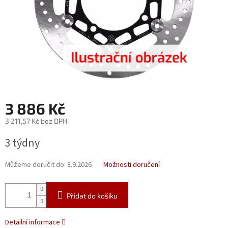
3 886 Kč
3 211,57 Kč bez DPH
Měrná
3 týdny
cena:
Můžeme doručit do:
8.9.2026
Možnosti doručení
Přidat do košíku
Detailní informace