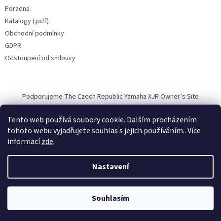
Poradna
Katalogy (.pdf)
Obchodní podmínky
GDPR
Odstoupení od smlouvy
Podporujeme The Czech Republic Yamaha XJR Owner’s Site
Tento web používá soubory cookie. Dalším procházením
tohoto webu vyjadřujete souhlas s jejich používáním.. Více
informací
zde
.
Vytvořil Shoptet
Nastavení
Copyright 2026
Halvarssons.CZ
. Všechna práva vyhrazena.
Souhlasím