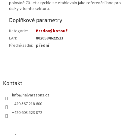
polovině 70. let a rychle se etablovalo jako referenční bod pro
disky v tomto sektoru.
Doplňkové parametry
Kategorie
:
Brzdový kotouč
EAN
:
8020584622513
Přední/zadní
:
přední
Z
á
p
a
Kontakt
t
info
@
halvarssons.cz
í
+420 567 218 600
+420 603 523 872