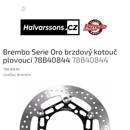
Přejít
NÁKUP
na
obsah
KOŠÍK
Brembo Serie Oro brzdový kotouč
plovoucí 78B40844
78B40844
78B40844
Značka:
Brembo