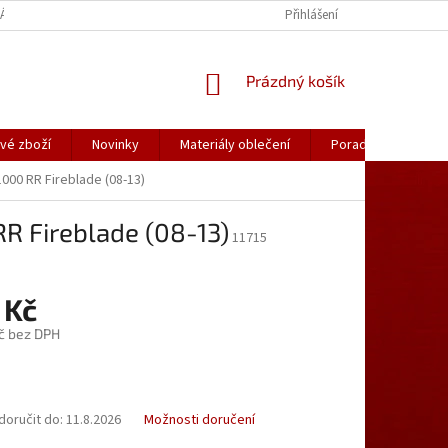
ÁLY OBLEČENÍ
PORADNA
KATALOGY (.PDF)
Přihlášení
OBCHODNÍ PODMÍ
NÁKUPNÍ
Prázdný košík
KOŠÍK
vé zboží
Novinky
Materiály oblečení
Poradna
Kon
1000 RR Fireblade (08-13)
RR Fireblade (08-13)
11715
 Kč
č bez DPH
oručit do:
11.8.2026
Možnosti doručení