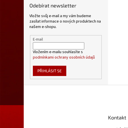
Odebírat newsletter
Vložte svůj e-mail a my vám budeme
zasílat informace o nových produktech na
našem e-shopu.
E-mail
Vložením e-mailu souhlasíte s
podmínkami ochrany osobních údajů
PŘIHLÁSIT SE
Z
á
p
a
t
Kontakt
í