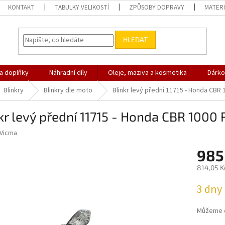
KONTAKT
TABULKY VELIKOSTÍ
ZPŮSOBY DOPRAVY
MATERI
HLEDAT
 a doplňky
Náhradní díly
Oleje, maziva a kosmetika
Dárko
Blinkry
Blinkry dle moto
Blinkr levý přední 11715 - Honda CBR 
kr levý přední 11715 - Honda CBR 1000 
Vicma
985
814,05 K
Měrná
3 dny
cena:
Můžeme d