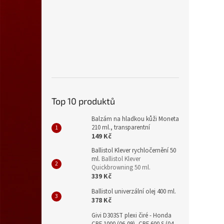
Top 10 produktů
Balzám na hladkou kůži Moneta
210 ml., transparentní
149 Kč
Ballistol Klever rychločernění 50
ml.
Ballistol Klever
Quickbrowning 50 ml.
339 Kč
Ballistol univerzální olej 400 ml.
378 Kč
Givi D303ST plexi čiré - Honda
CBF 1000 (06-09), CBF 600 S (04-