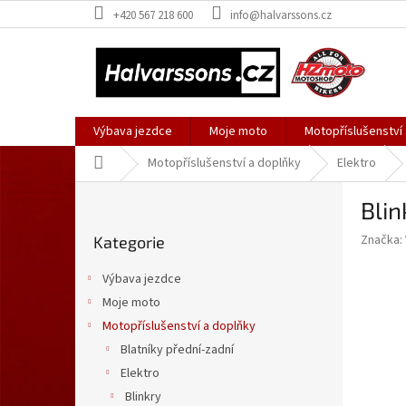
Přejít
+420 567 218 600
info@halvarssons.cz
na
obsah
Výbava jezdce
Moje moto
Motopříslušenství
Domů
Motopříslušenství a doplňky
Elektro
P
Blin
o
Přeskočit
s
Značka:
Kategorie
kategorie
t
r
Výbava jezdce
a
Moje moto
n
Motopříslušenství a doplňky
n
í
Blatníky přední-zadní
p
Elektro
a
Blinkry