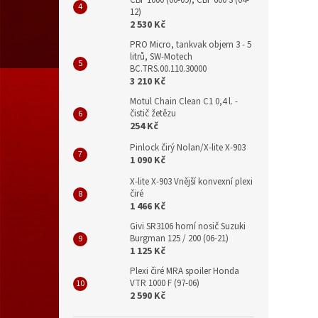
12)
2 530 Kč
PRO Micro, tankvak objem 3 - 5
litrů, SW-Motech
BC.TRS.00.110.30000
3 210 Kč
Motul Chain Clean C1 0,4 l. -
čistič žetězu
254 Kč
Pinlock čirý Nolan/X-lite X-903
1 090 Kč
X-lite X-903 Vnější konvexní plexi
čiré
1 466 Kč
Givi SR3106 horní nosič Suzuki
Burgman 125 / 200 (06-21)
1 125 Kč
Plexi čiré MRA spoiler Honda
VTR 1000 F (97-06)
2 590 Kč