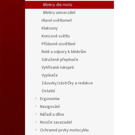
n
Blinkry dle moto
e
Blinkry univerzální
l
Hlavní světlomet
Klaksony
Koncové světlo
Přídavné osvětlení
Relé a odpory k blinkrům
Sdružené přepínače
Vyhřívané rukojeti
Vypínače
Zásuvky/zástrčky a redukce
Ostatní
Ergonomie
Navigování
Nářadí a dílna
Nosiče zavazadel
Ochranné prvky motocyklu